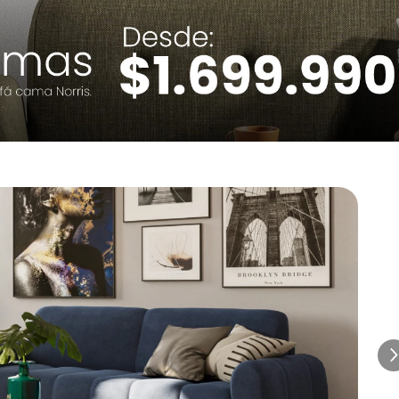
FERTA
OFERTA
ofá Rivy 2 Puestos Reclinable Gris
Sofá Rivy 3 Puestos
$
3
.
499
.
990
$
4
.
499
.
990
$
2
.
484
.
993
$
2
.
999
.
990
29 %
33 %