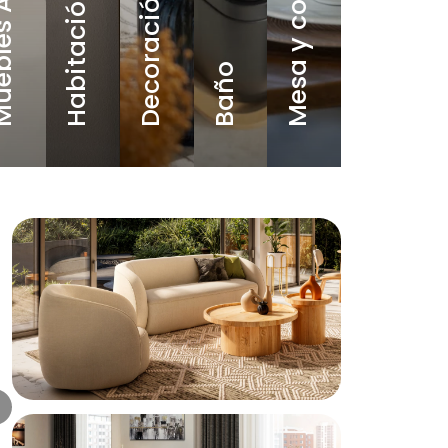
Muebles Auxiliares
Mesa y cocin
Decoración
Habitación
Oficinas
Baño