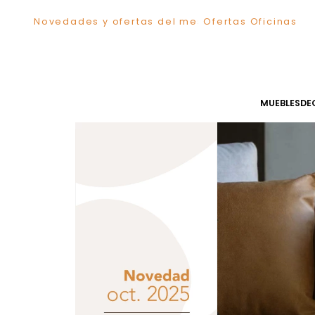
Novedades y ofertas del mes
Ofertas Ofici
TÉRMINOS MÁS BUSCADOS
1
.
Comedor
2
.
Sillas
3
.
Escritorio
MUEB
4
.
Silla
5
.
Sofa
6
.
Poltrona
7
.
Cuadros
8
.
Cama
9
.
Mesa Centro
10
.
Mesa Noche