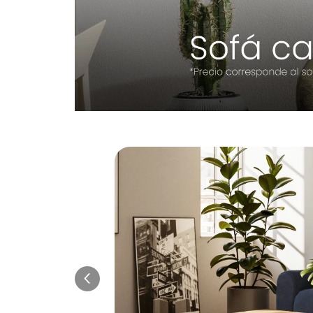
Sofácama Cajon Soren (160Cm) Taupe
O
S
$
4
.
799
.
990