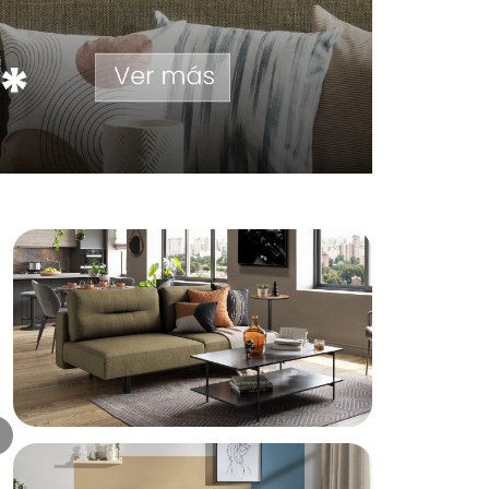
MARKETPLACE
 Manual Gris
Sofá Valencia 3 puestos Ivory
$
2
.
999
.
990