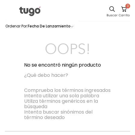
0
Sillas
Fecha De Lanzamiento
0
productos
Comedor
Escritorio
OOPS!
Silla
Sofa
No se encontró ningún producto
Cuadros
¿Qué debo hacer?
Poltrona
Comprueba los términos ingresados
Intenta utilizar una sola palabra
Cama
Utiliza términos genéricos en la
búsqueda
Mesa Centro
Intenta buscar sinónimos del
Mesa Noche
término deseado