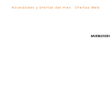
Novedades y ofertas del mes
Ofertas We
TÉRMINOS MÁS BUSCADOS
1
.
Sillas
2
.
Comedor
3
.
Escritorio
MUEB
4
.
Silla
5
.
Sofa
6
.
Cuadros
7
.
Poltrona
8
.
Cama
9
.
Mesa Centro
10
.
Mesa Noche