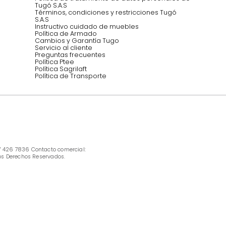
INFORMACIÓN
Ofertas vigentes
Protección al consumidor (SIC)
Términos, condiciones y restricciones para 
productos en Marketplace.
Pago con Addi, términos y condiciones.
Política de tratamiento de datos personales 
Tugó S.A.S
Términos, condiciones y restricciones Tugó 
S.A.S
Instructivo cuidado de muebles
Política de Armado
Cambios y Garantía Tugo 
Servicio al cliente
Preguntas frecuentes
Política Ptee
Política Sagrilaft
Política de Transporte