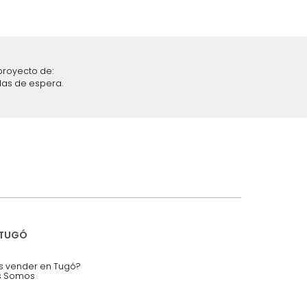
iciones y restricciones en la plataforma de Tugó S.A.S.
mis datos personales.
nstruímos tu proyecto de:
 auditorios, salas de espera.