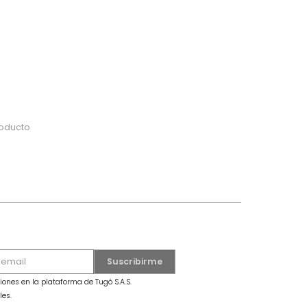
do
 o busca tu producto