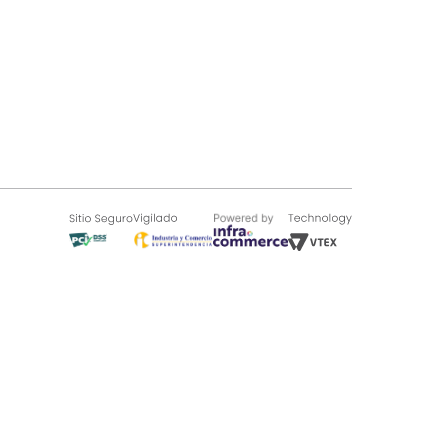
SOBRE TUGÓ
Blog
¿Quieres vender en Tugó?
Quienes Somos
de 