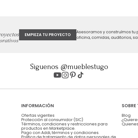
ter
Entiendo y acepto los términos, cond
Acepto, Autorizo el Tratamiento de 
ión sobre ofertas
Asesoramos y co
EMPIEZA TU PROYECTO
oficina, comidas,
Síguenos @mueblestugo