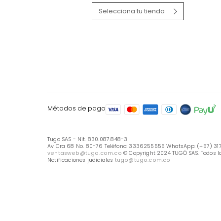
LÍNEA DE ATENCIÓN
Línea Nacional -333 6255555
Whastapp: (+57) 317 426 7836
UBICA TU TIENDA
Selecciona tu tienda
Métodos de pago