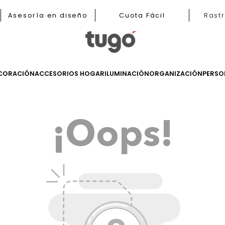
b
Asesoría en diseño
Cuota Fácil
LES
DECORACIÓN
ACCESORIOS HOGAR
ILUMINACIÓN
ORGANIZ
¡Oops!