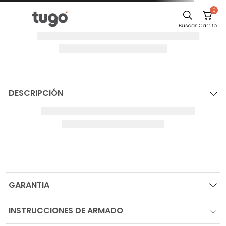
0
¡Oops!
El producto no
se ha
encontrado
Para seguir comprando navega por las
categorías en el sitio, o busca tu producto
IR AL HOME