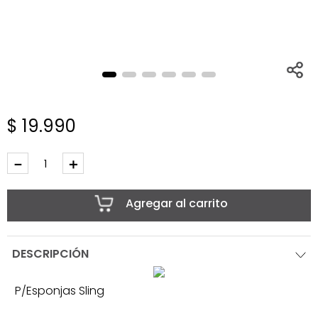
$
19
.
990
－
＋
Agregar al carrito
DESCRIPCIÓN
P/Esponjas Sling