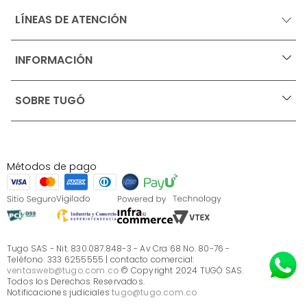
LÍNEAS DE ATENCIÓN
INFORMACIÓN
+
Ofertas vigentes
SOBRE TUGÓ
+
Protección al consumidor (SIC)
Términos, condiciones y restricciones para productos 
en Marketplace.
Blog
Pago con Addi, términos y condiciones.
Test de estilos
Política de tratamiento de datos personales de Tugó 
¿Quieres vender en Tugó?
S.A.S
Métodos de pago
Términos, condiciones y restricciones Tugó S.A.S
Instructivo cuidado de muebles
Sé parte de Tugó
¿Quiénes somos?
Servicio al cliente
Preguntas frecuentes
Tugo SAS - Nit. 830.087.848-3 - Av Cra 68 No. 80-76 -
Teléfono: 333 6255555 | contacto comercial:
ventasweb@tugo.com.co
© Copyright 2024 TUGÓ SAS.
Todos los Derechos Reservados.
Notificaciones judiciales
tugo@tugo.com.co