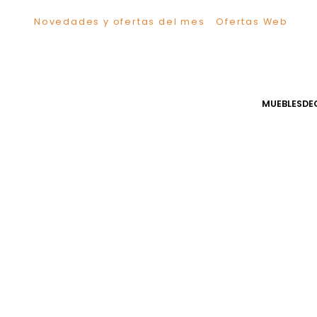
Novedades y ofertas del mes
Ofertas We
TÉRMINOS MÁS BUSCADOS
1
.
Sillas
2
.
Comedor
3
.
Escritorio
MUEB
4
.
Silla
5
.
Sofa
6
.
Cuadros
7
.
Poltrona
8
.
Cama
9
.
Mesa Centro
10
.
Mesa Noche