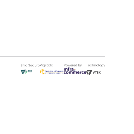
SOBRE TUGÓ
Blog
¿Quieres vender en Tugó?
Quienes Somos
de 