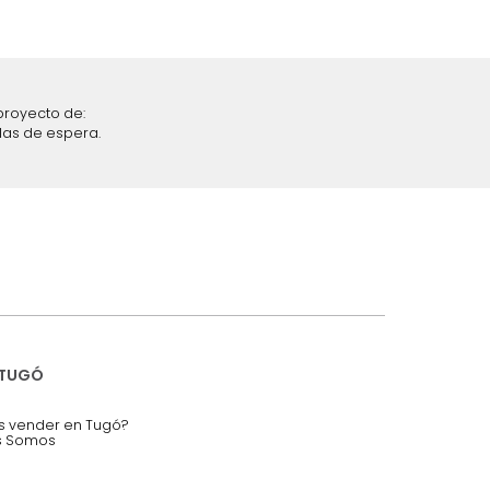
iciones y restricciones en la plataforma de Tugó S.A.S.
mis datos personales.
nstruímos tu proyecto de:
 auditorios, salas de espera.