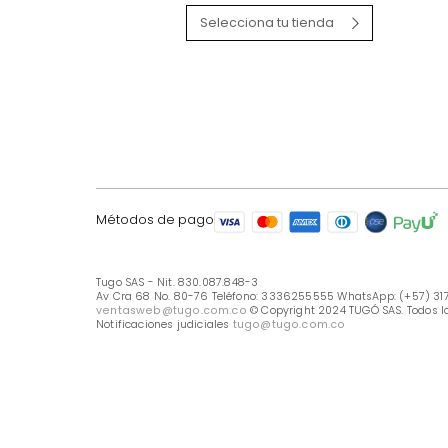
LÍNEA DE ATENCIÓN
Línea Nacional -333 6255555
Whastapp: (+57) 317 426 7836
UBICA TU TIENDA
Selecciona tu tienda
Métodos de pago