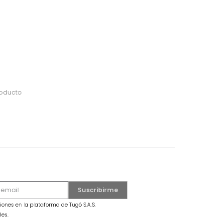
do
 o busca tu producto