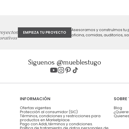
ter
Entiendo y acepto los términos, cond
Acepto, Autorizo el Tratamiento de 
ión sobre ofertas
Asesoramos y co
EMPIEZA TU PROYECTO
oficina, comidas,
Síguenos @mueblestugo