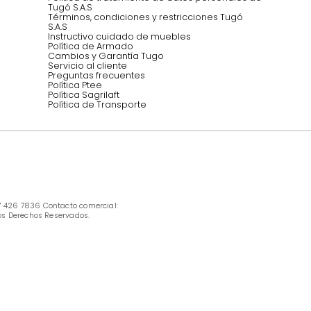
INFORMACIÓN
Ofertas vigentes
Protección al consumidor (SIC)
Términos, condiciones y restricciones para 
productos en Marketplace.
Pago con Addi, términos y condiciones.
Política de tratamiento de datos personales 
Tugó S.A.S
Términos, condiciones y restricciones Tugó 
S.A.S
Instructivo cuidado de muebles
Política de Armado
Cambios y Garantía Tugo 
Servicio al cliente
Preguntas frecuentes
Política Ptee
Política Sagrilaft
Política de Transporte