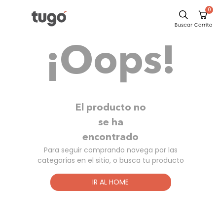
0
Comedor
¡Oops!
Escritorio
Sillas
Silla
Sofa
El producto no
Cuadros
se ha
encontrado
Poltrona
Para seguir comprando navega por las
Cama
categorías en el sitio, o busca tu producto
Mesa Centro
IR AL HOME
Mesa Noche