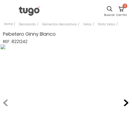
0
Comedor
Decoración
Elementos decorativos
Velas
Porta Velas
Escritorio
Pebetero Ginny Blanco
REF
:
8221242
Sillas
Silla
Sofa
Cuadros
Poltrona
Cama
Mesa Centro
Mesa Noche