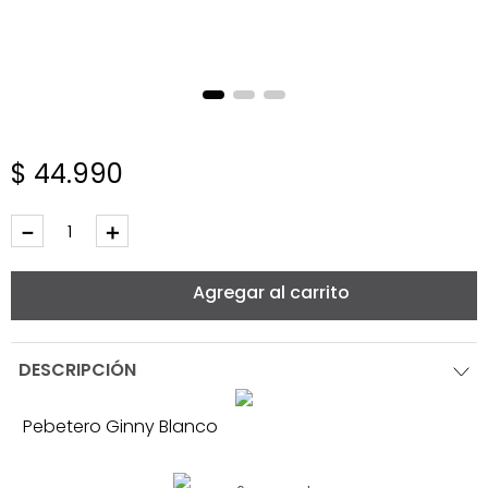
$
44
.
990
－
＋
Agregar al carrito
DESCRIPCIÓN
Pebetero Ginny Blanco