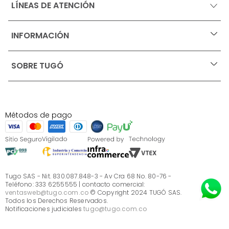
LÍNEAS DE ATENCIÓN
INFORMACIÓN
+
Ofertas vigentes
SOBRE TUGÓ
+
Protección al consumidor (SIC)
Términos, condiciones y restricciones para productos 
en Marketplace.
Blog
Pago con Addi, términos y condiciones.
Test de estilos
Política de tratamiento de datos personales de Tugó 
¿Quieres vender en Tugó?
S.A.S
Métodos de pago
Términos, condiciones y restricciones Tugó S.A.S
Instructivo cuidado de muebles
Sé parte de Tugó
¿Quiénes somos?
Servicio al cliente
Preguntas frecuentes
Tugo SAS - Nit. 830.087.848-3 - Av Cra 68 No. 80-76 -
Teléfono: 333 6255555 | contacto comercial:
ventasweb@tugo.com.co
© Copyright 2024 TUGÓ SAS.
Todos los Derechos Reservados.
Notificaciones judiciales
tugo@tugo.com.co