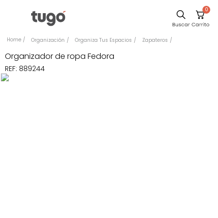
0
Sillas
Organización
Organiza Tus Espacios
Zapateros
Comedor
Organizador de ropa Fedora
REF
:
889244
Silla
Escritorio
Sofa
Cuadros
Poltrona
Cama
Mesa Centro
Mesa Noche