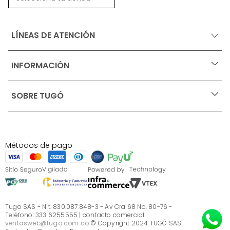
LÍNEAS DE ATENCIÓN
INFORMACIÓN
+
Ofertas vigentes
SOBRE TUGÓ
+
Protección al consumidor (SIC)
Términos, condiciones y restricciones para productos 
en Marketplace.
Blog
Pago con Addi, términos y condiciones.
Test de estilos
Política de tratamiento de datos personales de Tugó 
¿Quieres vender en Tugó?
S.A.S
Métodos de pago
Términos, condiciones y restricciones Tugó S.A.S
Instructivo cuidado de muebles
Sé parte de Tugó
¿Quiénes somos?
Servicio al cliente
Preguntas frecuentes
Tugo SAS - Nit. 830.087.848-3 - Av Cra 68 No. 80-76 -
Teléfono: 333 6255555 | contacto comercial:
ventasweb@tugo.com.co
© Copyright 2024 TUGÓ SAS.