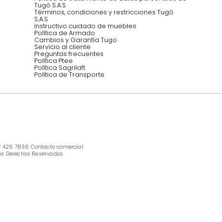
INFORMACIÓN
Ofertas vigentes
Protección al consumidor (SIC)
Términos, condiciones y restricciones para 
productos en Marketplace.
Pago con Addi, términos y condiciones.
Política de tratamiento de datos personales 
Tugó S.A.S
Términos, condiciones y restricciones Tugó 
S.A.S
Instructivo cuidado de muebles
Política de Armado
Cambios y Garantía Tugo 
Servicio al cliente
Preguntas frecuentes
Política Ptee
Política Sagrilaft
Política de Transporte