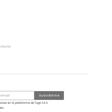
do
 o busca tu producto