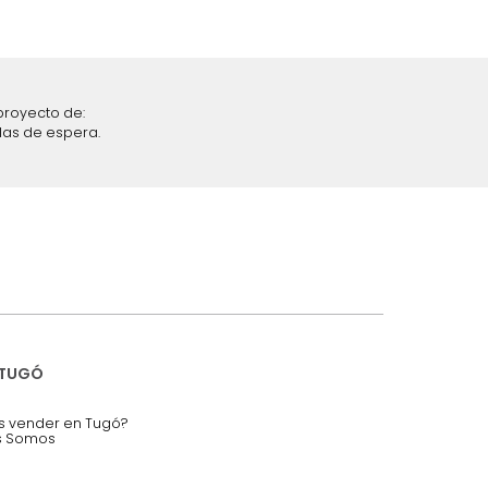
iciones y restricciones en la plataforma de Tugó S.A.S.
mis datos personales.
nstruímos tu proyecto de:
 auditorios, salas de espera.