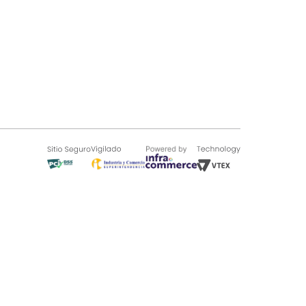
SOBRE TUGÓ
Blog
¿Quieres vender en Tugó?
Quienes Somos
de 