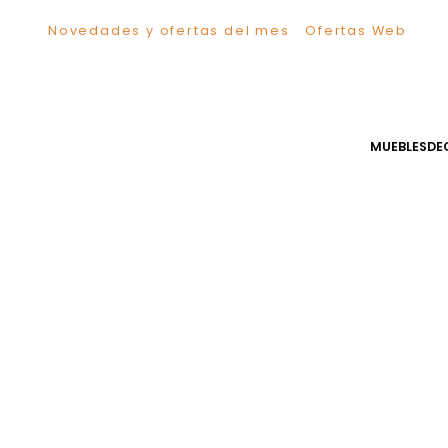
Novedades y ofertas del mes
Ofertas We
TÉRMINOS MÁS BUSCADOS
1
.
Comedor
2
.
Escritorio
3
.
Sillas
MUEB
4
.
Silla
5
.
Sofa
6
.
Cuadros
7
.
Poltrona
8
.
Cama
9
.
Mesa Centro
10
.
Mesa Noche