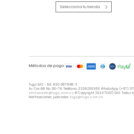
LÍNEA DE ATENCIÓN
Línea Nacional -333 6255555
Whastapp: (+57) 317 426 7836
UBICA TU TIENDA
Selecciona tu tienda
Métodos de pago