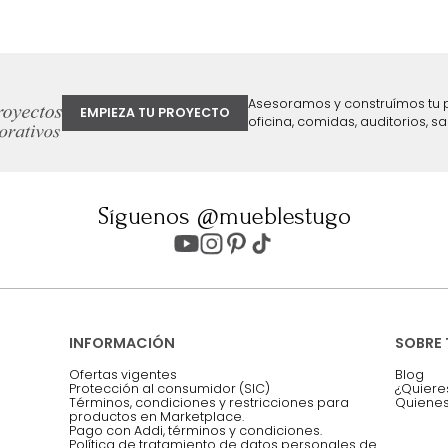
ter
Entiendo y acepto los términos, cond
Acepto, Autorizo el Tratamiento de 
ión sobre ofertas
Asesoramos y co
EMPIEZA TU PROYECTO
oficina, comidas,
Síguenos @mueblestugo