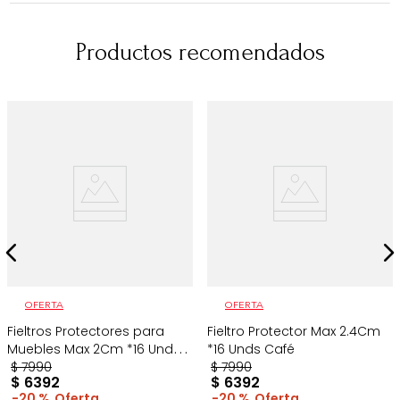
Productos recomendados
OFERTA
OFERTA
Fieltros Protectores para
Fieltro Protector Max 2.4Cm
Muebles Max 2Cm *16 Unds
*16 Unds Café
Café
$
7990
$
7990
$
6392
$
6392
20 %
20 %