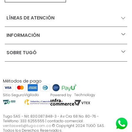
LÍNEAS DE ATENCIÓN
INFORMACIÓN
+
Ofertas vigentes
SOBRE TUGÓ
+
Protección al consumidor (SIC)
Términos, condiciones y restricciones para productos 
en Marketplace.
Blog
Pago con Addi, términos y condiciones.
Test de estilos
Política de tratamiento de datos personales de Tugó 
¿Quieres vender en Tugó?
S.A.S
Métodos de pago
Términos, condiciones y restricciones Tugó S.A.S
Instructivo cuidado de muebles
Sé parte de Tugó
¿Quiénes somos?
Servicio al cliente
Preguntas frecuentes
Tugo SAS - Nit. 830.087.848-3 - Av Cra 68 No. 80-76 -
Teléfono: 333 6255555 | contacto comercial:
ventasweb@tugo.com.co
© Copyright 2024 TUGÓ SAS.
Todos los Derechos Reservados.