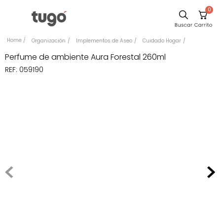
0
Comedor
Organización
Implementos de Aseo
Cuidado Hogar
Sillas
Perfume de ambiente Aura Forestal 260ml
REF
:
059190
Escritorio
Silla
Sofa
Poltrona
Cuadros
Cama
Mesa Centro
Mesa Noche