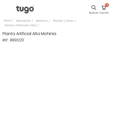
0
Sillas
Decoración
Botánica
Plantas y Flores
Plantas Artificiales Altas
Comedor
Planta Artificial Alta Mohinia
Silla
REF
:
8891220
Escritorio
Sofa
Cuadros
Poltrona
Cama
Mesa Centro
Mesa Noche