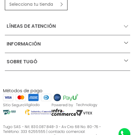
Selecciona tu tienda
LÍNEAS DE ATENCIÓN
INFORMACIÓN
+
Ofertas vigentes
SOBRE TUGÓ
+
Protección al consumidor (SIC)
Términos, condiciones y restricciones para productos 
en Marketplace.
Blog
Pago con Addi, términos y condiciones.
Test de estilos
Política de tratamiento de datos personales de Tugó 
¿Quieres vender en Tugó?
S.A.S
Métodos de pago
Términos, condiciones y restricciones Tugó S.A.S
Instructivo cuidado de muebles
Sé parte de Tugó
¿Quiénes somos?
Servicio al cliente
Preguntas frecuentes
Tugo SAS - Nit. 830.087.848-3 - Av Cra 68 No. 80-76 -
Teléfono: 333 6255555 | contacto comercial: