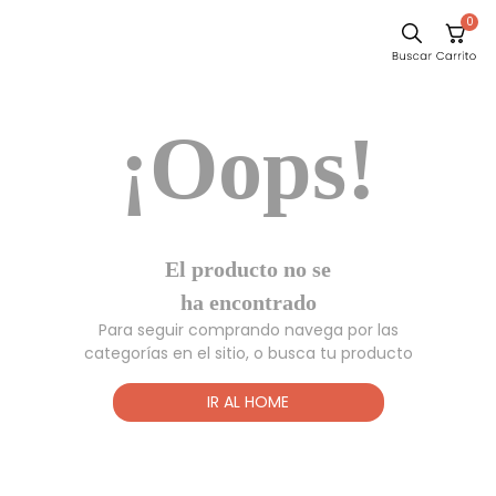
0
Sillas
¡Oops!
Comedor
Silla
Escritorio
Sofa
El producto no
Cuadros
se ha
encontrado
Poltrona
Para seguir comprando navega por las
Cama
categorías en el sitio, o busca tu producto
Mesa Centro
IR AL HOME
Mesa Noche