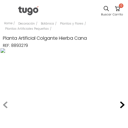
0
Sillas
Decoración
Botánica
Plantas y Flores
Plantas Artificiales Pequeñas
Comedor
Planta Artificial Colgante Hierba Cana
Escritorio
REF
:
8893279
Silla
Sofa
Cuadros
Poltrona
Cama
Mesa Centro
Mesa Noche