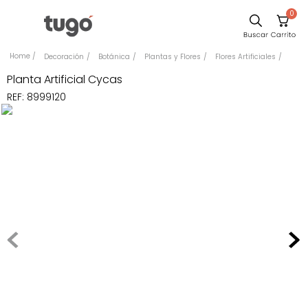
0
Comedor
Decoración
Botánica
Plantas y Flores
Flores Artificiales
Escritorio
Planta Artificial Cycas
REF
:
8999120
Sillas
Silla
Cuadros
Sofa
Poltrona
Cama
Mesa Centro
Mesa Noche