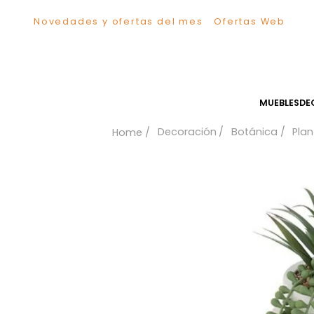
Novedades y ofertas del mes
Ofertas We
TÉRMINOS MÁS BUSCADOS
1
.
Comedor
2
.
Escritorio
3
.
Sillas
MUEB
4
.
Silla
Decoración
Botánica
5
.
Sofa
6
.
Cuadros
7
.
Poltrona
8
.
Cama
9
.
Mesa Centro
10
.
Mesa Noche