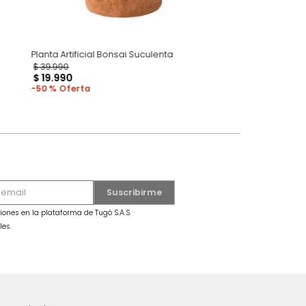
r Plástico
Planta Artificial Bonsai Suculenta
P
$
39
.
990
$
19
.
990
50 %