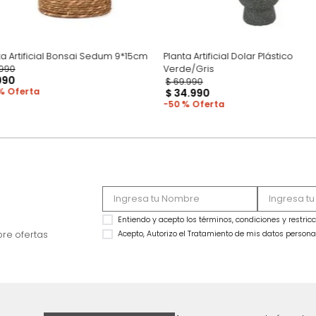
Planta Artificial Bonsai Sedum 9*15cm
Planta Artificial Dola
$
19
.
990
Verde/Gris
$
9990
$
69
.
990
50 %
$
34
.
990
50 %