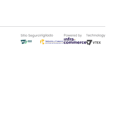
SOBRE TUGÓ
Blog
¿Quieres vender en Tugó?
Quienes Somos
de 