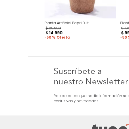
 Senna
Planta Artificial Pepri Fuit
$
29
.
990
$
14
.
990
50 %