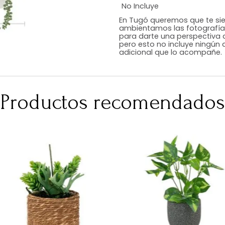
Estilo
Color
Acabado
Medidas (en c
Peso Neto Kg.
No Incluye
En Tugó queremo
ambientamos las
para darte una 
pero esto no inc
adicional que l
Productos recomen