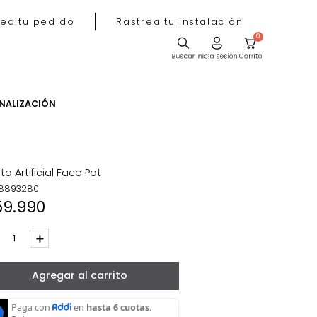
Rastrea tu pedido
Rastrea tu instala
ACIÓN
PERSONALIZACIÓN
Planta Artificial Face Pot
REF
:
8893280
$
59
.
990
－
＋
Agregar al carrito