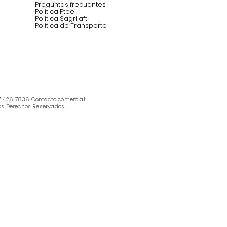
INFORMACIÓN
Ofertas vigentes
Protección al consumidor (SIC)
Términos, condiciones y restricciones para 
productos en Marketplace.
Pago con Addi, términos y condiciones.
Política de tratamiento de datos personales 
Tugó S.A.S
Términos, condiciones y restricciones Tugó 
S.A.S
Instructivo cuidado de muebles
Política de Armado
Cambios y Garantía Tugo 
Servicio al cliente
Preguntas frecuentes
Política Ptee
Política Sagrilaft
Política de Transporte