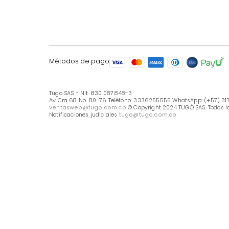
LÍNEA DE ATENCIÓN
Línea Nacional -333 6255555
Whastapp: (+57) 317 426 7836
UBICA TU TIENDA
Selecciona tu tienda
Métodos de pago