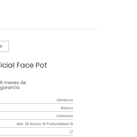
s De Cuidado
nta Artificial Face Pot
6 meses
de
garantía