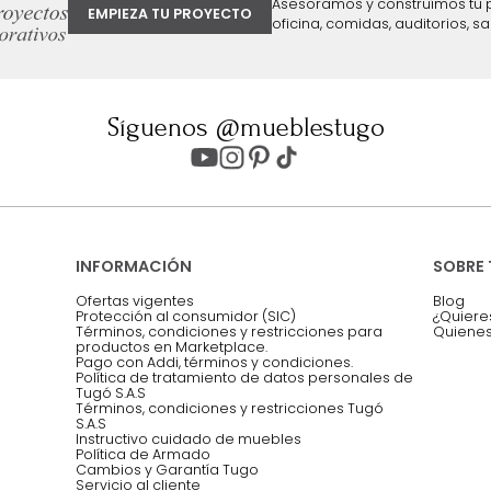
ter
Entiendo y acepto los términos, cond
Acepto, Autorizo el Tratamiento de 
ión sobre ofertas
Asesoramos y co
EMPIEZA TU PROYECTO
oficina, comidas,
Síguenos @mueblestugo