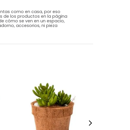
Genérico
Blanco
Cemento
m)
Alto: 25 Ancho: 16 Profundidad: 16
1,7
s que te sientas como en casa, por eso
 fotografías de los productos en la página
perspectiva de cómo se ven en un espacio,
luye ningún adorno, accesorios, ni pieza
o acompañe.
dados