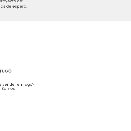
iciones y restricciones en la plataforma de Tugó S.A.S.
mis datos personales.
nstruímos tu proyecto de:
 auditorios, salas de espera.