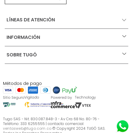
LÍNEAS DE ATENCIÓN
INFORMACIÓN
+
Ofertas vigentes
SOBRE TUGÓ
+
Protección al consumidor (SIC)
Términos, condiciones y restricciones para productos 
en Marketplace.
Blog
Pago con Addi, términos y condiciones.
Test de estilos
Política de tratamiento de datos personales de Tugó 
¿Quieres vender en Tugó?
S.A.S
Métodos de pago
Términos, condiciones y restricciones Tugó S.A.S
Instructivo cuidado de muebles
Sé parte de Tugó
¿Quiénes somos?
Servicio al cliente
Preguntas frecuentes
Tugo SAS - Nit. 830.087.848-3 - Av Cra 68 No. 80-76 -
Teléfono: 333 6255555 | contacto comercial:
ventasweb@tugo.com.co
© Copyright 2024 TUGÓ SAS.