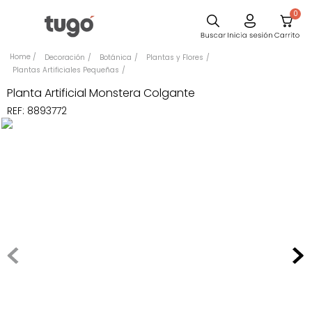
0
Comedor
Decoración
Botánica
Plantas y Flores
Plantas Artificiales Pequeñas
Sillas
Planta Artificial Monstera Colgante
Escritorio
REF
:
8893772
Silla
Sofa
Poltrona
Cuadros
Cama
Mesa Centro
Mesa Noche