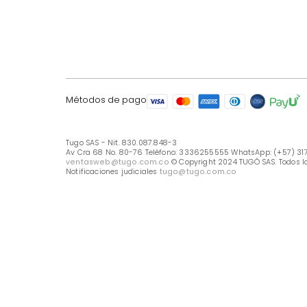
LÍNEA DE ATENCIÓN
Línea Nacional -333 6255555
Whastapp: (+57) 317 426 7836
UBICA TU TIENDA
Selecciona tu tienda