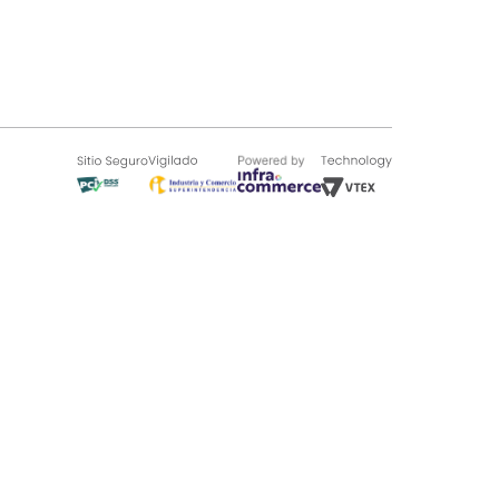
SOBRE TUGÓ
Blog
¿Quieres vender en Tugó?
Quienes Somos
de 