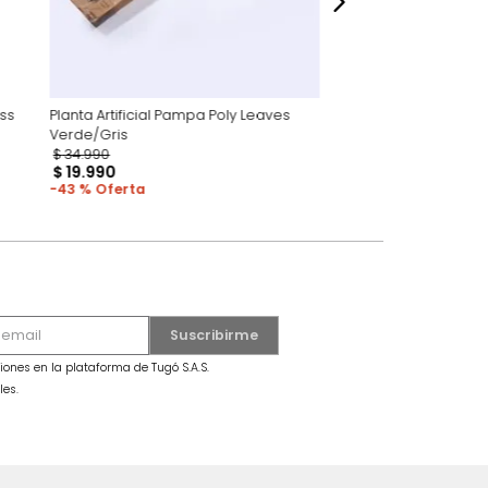
et Pampas Grass
Planta Artificial Pampa Poly Leaves
Verde/Gris
$
34
.
990
$
19
.
990
43 %