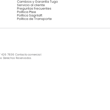
INFORMACIÓN
Ofertas vigentes
Protección al consumidor (SIC)
Términos, condiciones y restricciones para 
productos en Marketplace.
Pago con Addi, términos y condiciones.
Política de tratamiento de datos personales 
Tugó S.A.S
Términos, condiciones y restricciones Tugó 
S.A.S
Instructivo cuidado de muebles
Política de Armado
Cambios y Garantía Tugo 
Servicio al cliente
Preguntas frecuentes
Política Ptee
Política Sagrilaft
Política de Transporte