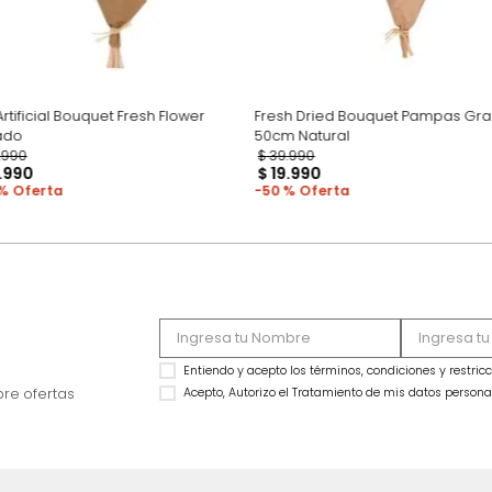
Flor Artificial Bouquet Fresh Flower
Fresh Dried Bouqu
Rosado
50cm Natural
$
39
.
990
$
39
.
990
$
21
.
990
$
19
.
990
45 %
50 %