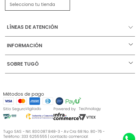
Selecciona tu tienda
LÍNEAS DE ATENCIÓN
INFORMACIÓN
+
Ofertas vigentes
SOBRE TUGÓ
+
Protección al consumidor (SIC)
Términos, condiciones y restricciones para productos 
en Marketplace.
Blog
Pago con Addi, términos y condiciones.
Test de estilos
Política de tratamiento de datos personales de Tugó 
¿Quieres vender en Tugó?
S.A.S
Métodos de pago
Términos, condiciones y restricciones Tugó S.A.S
Instructivo cuidado de muebles
Sé parte de Tugó
¿Quiénes somos?
Servicio al cliente
Preguntas frecuentes
Tugo SAS - Nit. 830.087.848-3 - Av Cra 68 No. 80-76 -
Teléfono: 333 6255555 | contacto comercial: