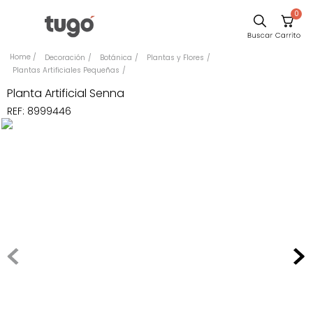
0
Sillas
Decoración
Botánica
Plantas y Flores
Plantas Artificiales Pequeñas
Comedor
Planta Artificial Senna
Escritorio
REF
:
8999446
Silla
Sofa
Cuadros
Poltrona
Cama
Mesa Centro
Mesa Noche