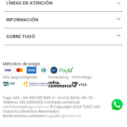
LÍNEAS DE ATENCIÓN
INFORMACIÓN
+
Ofertas vigentes
SOBRE TUGÓ
+
Protección al consumidor (SIC)
Términos, condiciones y restricciones para productos 
en Marketplace.
Blog
Pago con Addi, términos y condiciones.
Test de estilos
Política de tratamiento de datos personales de Tugó 
¿Quieres vender en Tugó?
S.A.S
Métodos de pago
Términos, condiciones y restricciones Tugó S.A.S
Instructivo cuidado de muebles
Sé parte de Tugó
¿Quiénes somos?
Servicio al cliente
Preguntas frecuentes
Tugo SAS - Nit. 830.087.848-3 - Av Cra 68 No. 80-76 -
Teléfono: 333 6255555 | contacto comercial:
ventasweb@tugo.com.co
© Copyright 2024 TUGÓ SAS.
Todos los Derechos Reservados.
Notificaciones judiciales
tugo@tugo.com.co