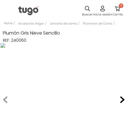
0
Sillas
Accesorios Hogar
Lencería de cama
Plumones de Cama
Comedor
Plumón Gris Nieve Sencillo
REF
:
240060
Silla
Escritorio
Sofa
Cuadros
Poltrona
Cama
Mesa Centro
Mesa Noche