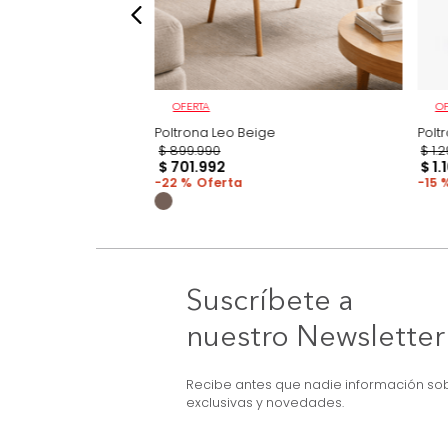
OFERTA
 Gris
Poltrona Leo Beige
$
899
.
990
$
701
.
992
22 %