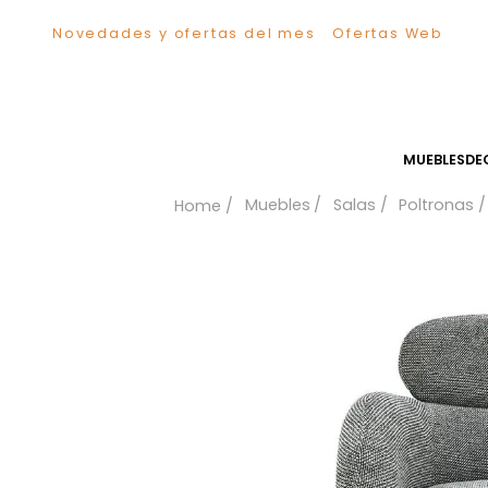
Novedades y ofertas del mes
Ofertas We
TÉRMINOS MÁS BUSCADOS
1
.
Sillas
2
.
Comedor
3
.
Silla
MUEB
4
.
Escritorio
Muebles
Salas
Polt
5
.
Sofa
6
.
Cuadros
7
.
Poltrona
8
.
Cama
9
.
Mesa Centro
10
.
Mesa Noche