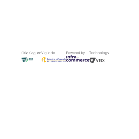
SOBRE TUGÓ
Blog
¿Quieres vender en Tugó?
Quienes Somos
de 