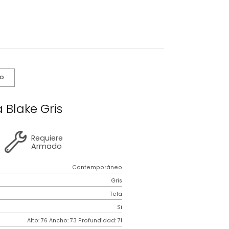
s De Cuidado
Poltrona Blake Gris
2 años
de
Requiere
garantía
Armado