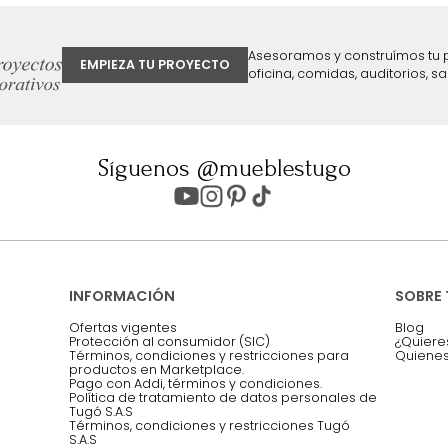
ter
Entiendo y acepto los términos, cond
Acepto, Autorizo el Tratamiento de 
ión sobre ofertas
Asesoramos y co
EMPIEZA TU PROYECTO
oficina, comidas,
Síguenos @mueblestugo