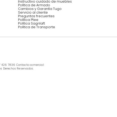
INFORMACIÓN
Ofertas vigentes
Protección al consumidor (SIC)
Términos, condiciones y restricciones para 
productos en Marketplace.
Pago con Addi, términos y condiciones.
Política de tratamiento de datos personales 
Tugó S.A.S
Términos, condiciones y restricciones Tugó 
S.A.S
Instructivo cuidado de muebles
Política de Armado
Cambios y Garantía Tugo 
Servicio al cliente
Preguntas frecuentes
Política Ptee
Política Sagrilaft
Política de Transporte