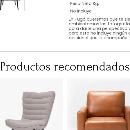
Estilo
Color
Acabado
RequiereArmad
Medidas (en c
Peso Neto Kg.
No Incluye
En Tugó queremo
ambientamos las
para darte una 
pero esto no inc
adicional que l
Productos recomen