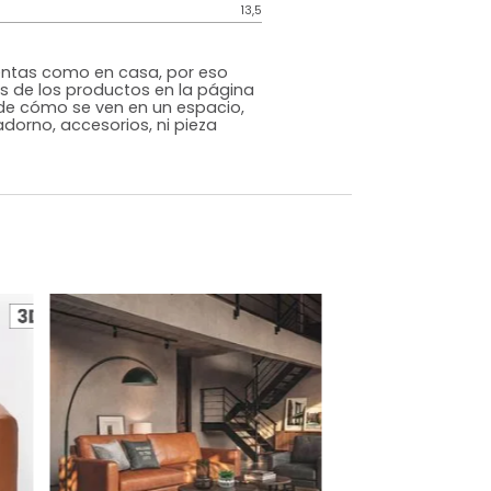
Contemporáneo
Gris
Tela
o
Si
m)
Alto: 76 Ancho: 73 Profundidad: 71
13,5
s que te sientas como en casa, por eso
 fotografías de los productos en la página
perspectiva de cómo se ven en un espacio,
luye ningún adorno, accesorios, ni pieza
o acompañe.
dados