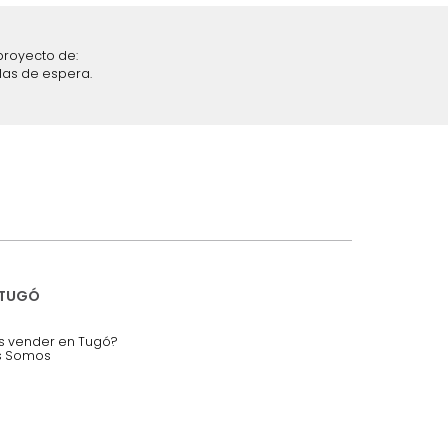
iciones y restricciones en la plataforma de Tugó S.A.S.
mis datos personales.
nstruímos tu proyecto de:
 auditorios, salas de espera.