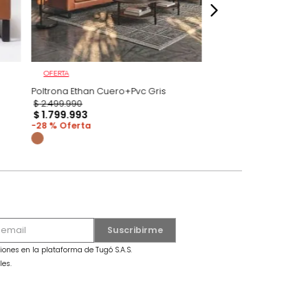
OFERTA
ro+Pvc Brandy
Poltrona Ethan Cuero+Pvc Gris
$
2
.
499
.
990
$
1
.
799
.
993
28 %