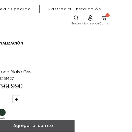
Rastrea tu pedido
Rastrea tu instala
ACIÓN
PERSONALIZACIÓN
Poltrona Blake Gris
REF
:
3261427
$
799
.
990
－
＋
Beige
Verde