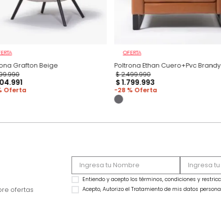
OFERTA
OFERTA
Poltrona Grafton Beige
Poltrona Ethan Cue
$
1
.
299
.
990
$
2
.
499
.
990
$
1
.
104
.
991
$
1
.
799
.
993
15 %
28 %