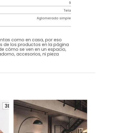
Contemporáneo
Gris
Tela
o
Si
m)
Alto: 84 Ancho: 58 Profundidad: 54
9
iz
Tela
Aglomerado simple
rna
s que te sientas como en casa, por eso
 fotografías de los productos en la página
perspectiva de cómo se ven en un espacio,
luye ningún adorno, accesorios, ni pieza
o acompañe.