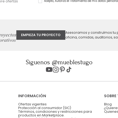
$
1
.
104
.
991
$
1
.
799
.
993
15 %
28 %
ter
Entiendo y acepto los términos, cond
Acepto, Autorizo el Tratamiento de 
ión sobre ofertas
Asesoramos y co
EMPIEZA TU PROYECTO
oficina, comidas,