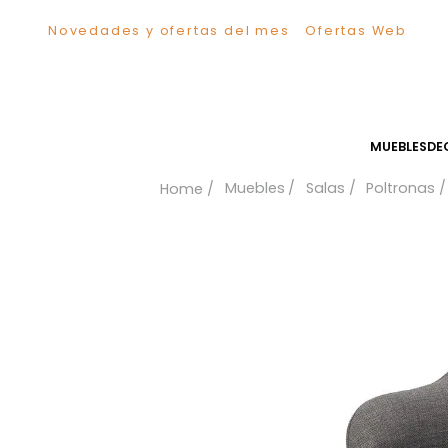
Novedades y ofertas del mes
Ofertas We
TÉRMINOS MÁS BUSCADOS
1
.
Sillas
2
.
Comedor
3
.
Silla
MUEB
4
.
Escritorio
Muebles
Salas
Polt
5
.
Sofa
6
.
Cuadros
7
.
Poltrona
8
.
Cama
9
.
Mesa Centro
10
.
Mesa Noche