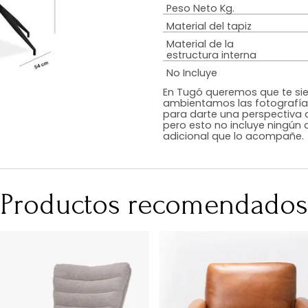
Estilo
Color
Acabado
RequiereArmad
Medidas (en c
Peso Neto Kg.
Material del tap
Material de la
estructura inte
No Incluye
En Tugó queremo
ambientamos las
para darte una 
pero esto no inc
adicional que l