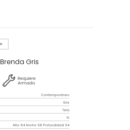
s De Cuidado
oltrona Brenda Gris
2 años
de
Requiere
garantía
Armado