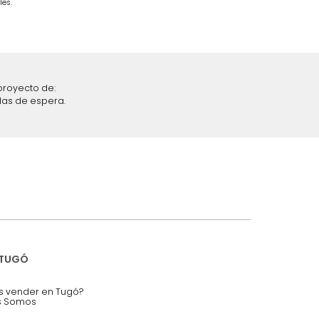
$
1
.
799
.
993
28 %
iciones y restricciones en la plataforma de Tugó S.A.S.
mis datos personales.
nstruímos tu proyecto de:
 auditorios, salas de espera.