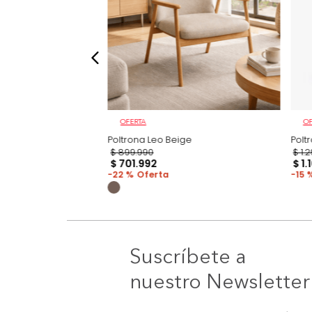
OFERTA
 Gris
Poltrona Leo Beige
$
899
.
990