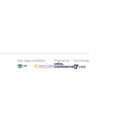
SOBRE TUGÓ
Blog
¿Quieres vender en Tugó?
Quienes Somos
de 