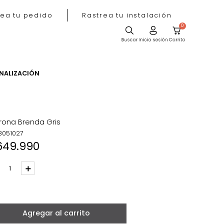
Rastrea tu pedido
Rastrea tu instala
ACIÓN
PERSONALIZACIÓN
Poltrona Brenda Gris
REF
:
3051027
$
649
.
990
－
＋
Beige