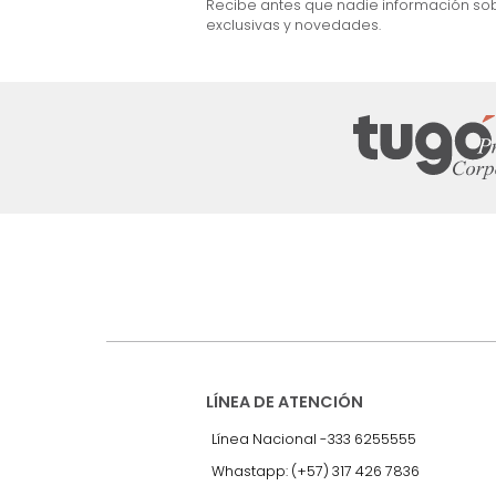
$
701
.
992
22 %
Suscríbete a
nuestro Newslet
Recibe antes que nadie informac
exclusivas y novedades.