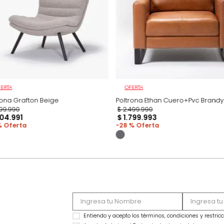
Productos recomen
OFERTA
OFERTA
Poltrona Grafton Beige
Poltrona Ethan Cue
$
1
.
299
.
990
$
2
.
499
.
990