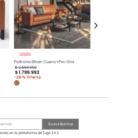
dados
OFERTA
ro+Pvc Brandy
Poltrona Ethan Cuero+Pvc Gris
$
2
.
499
.
990