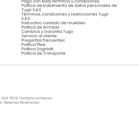
Síguenos @mueblestugo
INFORMACIÓN
Ofertas vigentes
Protección al consumidor (SIC)
Términos, condiciones y restricciones para 
productos en Marketplace.
Pago con Addi, términos y condiciones.
Política de tratamiento de datos personales 
Tugó S.A.S
Términos, condiciones y restricciones Tugó 
S.A.S
Instructivo cuidado de muebles
Política de Armado
Cambios y Garantía Tugo 
Servicio al cliente
Preguntas frecuentes