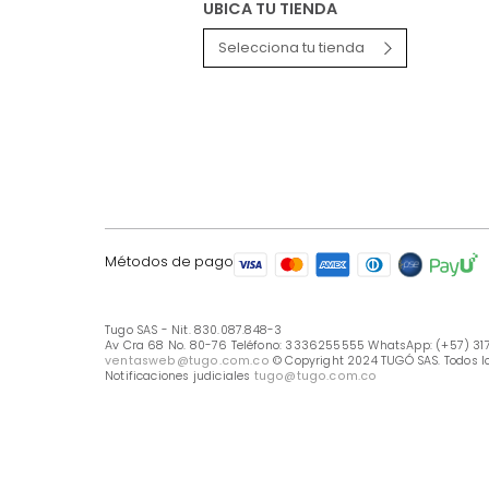
LÍNEA DE ATENCIÓN
Línea Nacional -333 6255555
Whastapp: (+57) 317 426 7836
UBICA TU TIENDA
Selecciona tu tienda