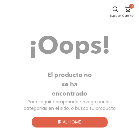
0
Sillas
¡Oops!
Comedor
Escritorio
Silla
Sofa
El producto no
Cuadros
se ha
encontrado
Poltrona
Para seguir comprando navega por las
Cama
categorías en el sitio, o busca tu producto
Mesa Centro
IR AL HOME
Mesa Noche