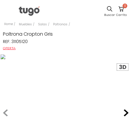
0
Comedor
Muebles
Salas
Poltronas
Escritorio
Poltrona Cropton Gris
REF
:
31105120
Sillas
OFERTA
Silla
Sofa
Cuadros
Poltrona
Cama
Mesa Centro
Mesa Noche