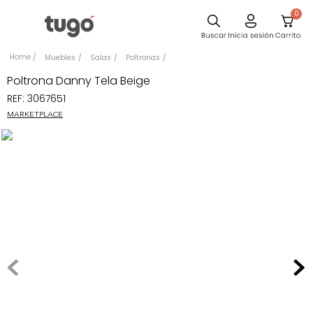
0
Sillas
Muebles
Salas
Poltronas
Comedor
Poltrona Danny Tela Beige
REF
:
3067651
Silla
MARKETPLACE
Escritorio
Sofa
Cuadros
Poltrona
Cama
Mesa Centro
Mesa Noche