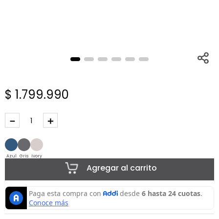
$
1
.
799
.
990
－
＋
Azul
Gris
Ivory
Agregar al carrito