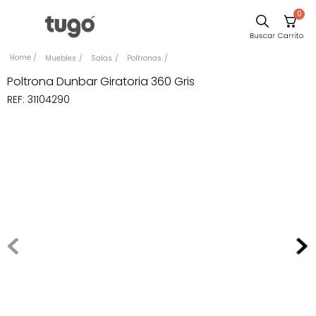
0
Sillas
Muebles
Salas
Poltronas
Comedor
Poltrona Dunbar Giratoria 360 Gris
REF
:
31104290
Escritorio
Silla
Sofa
Cuadros
Poltrona
Cama
Mesa Centro
Mesa Noche