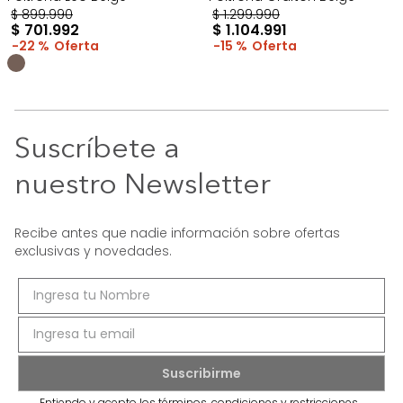
$
899
.
990
$
1
.
299
.
990
$
701
.
992
$
1
.
104
.
991
22 %
15 %
Suscríbete a
nuestro Newsletter
Recibe antes que nadie información sobre ofertas
exclusivas y novedades.
Entiendo y acepto los términos, condiciones y restricciones