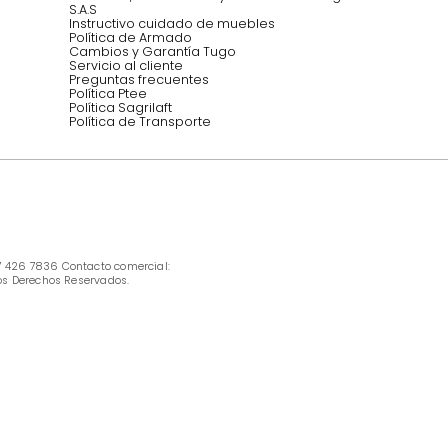
Síguenos @mueblestugo
INFORMACIÓN
Ofertas vigentes
Protección al consumidor (SIC)
Términos, condiciones y restricciones para 
productos en Marketplace.
Pago con Addi, términos y condiciones.
Política de tratamiento de datos personales 
Tugó S.A.S
Términos, condiciones y restricciones Tugó 
S.A.S
Instructivo cuidado de muebles
Política de Armado
Cambios y Garantía Tugo 
Servicio al cliente
Preguntas frecuentes
Política Ptee
Política Sagrilaft
Política de Transporte