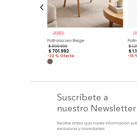
OFERTA
 Reclinable Manual
Poltrona Leo Beige
$
899
.
990
$
701
.
992
22 %