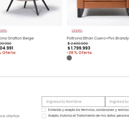
OFERTA
OFERTA
Poltrona Grafton Beige
Poltrona Ethan Cue
$
1
.
299
.
990
$
2
.
499
.
990
$
1
.
104
.
991
$
1
.
799
.
993
15 %
28 %