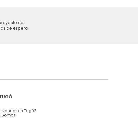
iciones y restricciones en la plataforma de Tugó S.A.S.
mis datos personales.
nstruímos tu proyecto de:
 auditorios, salas de espera.