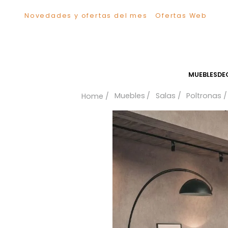
Novedades y ofertas del mes
Ofertas We
TÉRMINOS MÁS BUSCADOS
1
.
Sillas
2
.
Comedor
3
.
Escritorio
MUEB
4
.
Silla
Muebles
Salas
Polt
5
.
Sofa
6
.
Cuadros
7
.
Poltrona
8
.
Cama
9
.
Mesa Centro
10
.
Mesa Noche