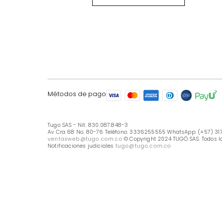
LÍNEA DE ATENCIÓN
Línea Nacional -333 6255555
Whastapp: (+57) 317 426 7836
UBICA TU TIENDA
Selecciona tu tienda