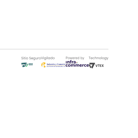
SOBRE TUGÓ
Blog
¿Quieres vender en Tugó?
Quienes Somos
de 