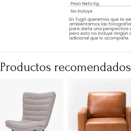
Estilo
Color
Acabado
RequiereArmad
Medidas (en c
Peso Neto Kg.
No Incluye
En Tugó queremo
ambientamos las
para darte una 
pero esto no inc
adicional que l
Productos recomen