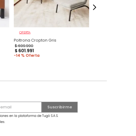
OFERTA
ro+Pvc Brandy
Poltrona Cropton Gris
$
699
.
990
$
601
.
991
14 %