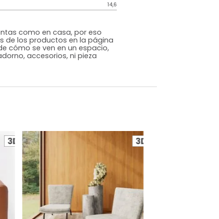
Industrial
Gris
Cuero+PVC
o
Si
m)
Alto: 86 Ancho: 92 Profundidad: 92
14,6
s que te sientas como en casa, por eso
 fotografías de los productos en la página
perspectiva de cómo se ven en un espacio,
luye ningún adorno, accesorios, ni pieza
o acompañe.
dados