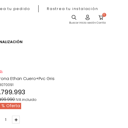
Rastrea tu pedido
Rastrea tu instala
ACIÓN
PERSONALIZACIÓN
OFERTA
Poltrona Ethan Cuero+Pvc Gris
REF
:
3070091
$
1
.
799
.
993
$
2
.
499
.
990
IVA incluido
28 %