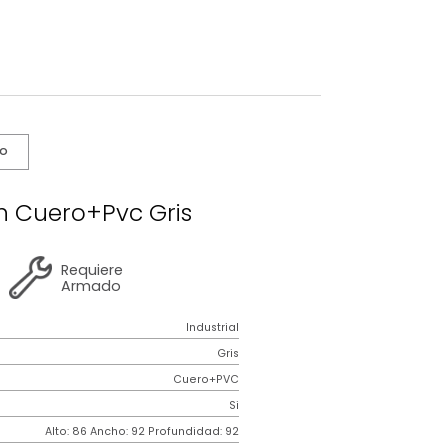
s De Cuidado
na Ethan Cuero+Pvc Gris
2 años
de
Requiere
garantía
Armado