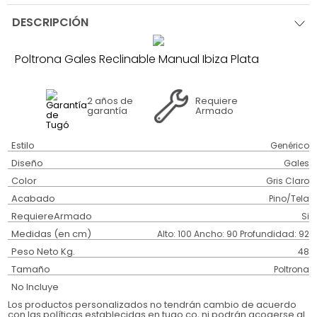
DESCRIPCIÓN
Poltrona Gales Reclinable Manual Ibiza Plata
2 años
de
Requiere
garantía
Armado
Estilo
Genérico
Diseño
Gales
Color
Gris Claro
Acabado
Pino/Tela
RequiereArmado
Si
Medidas (en cm)
Alto: 100 Ancho: 90 Profundidad: 92
Peso Neto Kg.
48
Tamaño
Poltrona
No Incluye
Los productos personalizados no tendrán cambio de acuerdo
con las políticas establecidas en tugo.co, ni podrán acogerse al