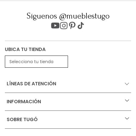
Síguenos @mueblestugo
UBICA TU TIENDA
Selecciona tu tienda
LÍNEAS DE ATENCIÓN
INFORMACIÓN
+
Ofertas vigentes
SOBRE TUGÓ
+
Protección al consumidor (SIC)
Términos, condiciones y restricciones para productos 
en Marketplace.