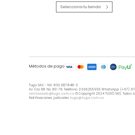
LÍNEA DE ATENCIÓN
Línea Nacional -333 6255555
Whastapp: (+57) 317 426 7836
UBICA TU TIENDA
Selecciona tu tienda
Métodos de pago