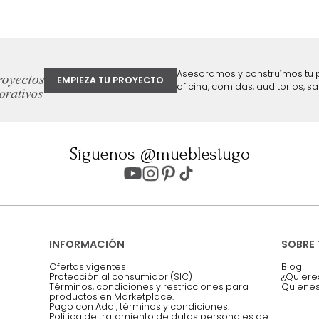
ter
Entiendo y acepto los términos, cond
Acepto, Autorizo el Tratamiento de 
ión sobre ofertas
Asesoramos y co
EMPIEZA TU PROYECTO
oficina, comidas,
Síguenos @mueblestugo