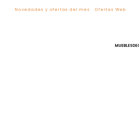
Novedades y ofertas del mes
Ofertas We
TÉRMINOS MÁS BUSCADOS
1
.
Comedor
2
.
Escritorio
3
.
Sillas
MUEB
4
.
Silla
5
.
Sofa
6
.
Cuadros
7
.
Poltrona
8
.
Cama
9
.
Mesa Centro
10
.
Mesa Noche