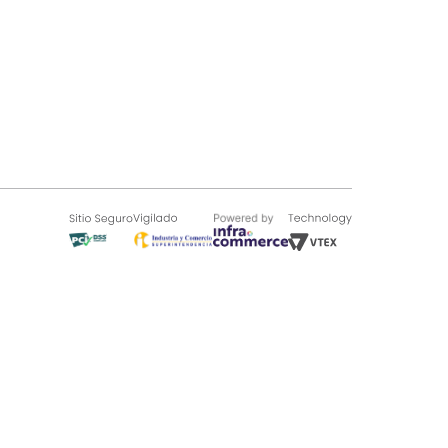
SOBRE TUGÓ
Blog
¿Quieres vender en Tugó?
Quienes Somos
de 