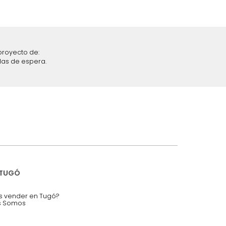
iciones y restricciones en la plataforma de Tugó S.A.S.
mis datos personales.
nstruímos tu proyecto de:
 auditorios, salas de espera.