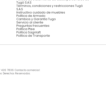
INFORMACIÓN
Ofertas vigentes
Protección al consumidor (SIC)
Términos, condiciones y restricciones para 
productos en Marketplace.
Pago con Addi, términos y condiciones.
Política de tratamiento de datos personales 
Tugó S.A.S
Términos, condiciones y restricciones Tugó 
S.A.S
Instructivo cuidado de muebles
Política de Armado
Cambios y Garantía Tugo 
Servicio al cliente
Preguntas frecuentes
Política Ptee
Política Sagrilaft
Política de Transporte