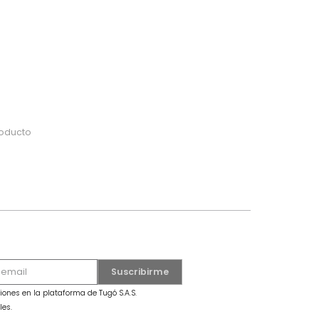
do
 o busca tu producto