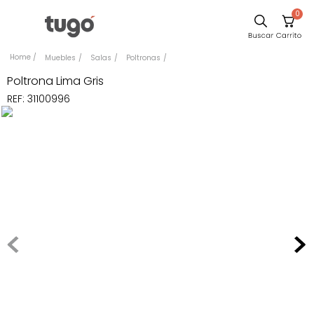
0
Sillas
Muebles
Salas
Poltronas
Comedor
Poltrona Lima Gris
REF
:
31100996
Escritorio
Silla
Sofa
Cuadros
Poltrona
Cama
Mesa Centro
Mesa Noche