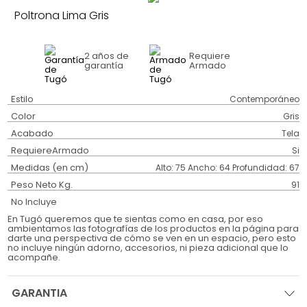
Poltrona Lima Gris
2 años
de
Requiere
garantía
Armado
Estilo
Contemporáneo
Color
Gris
Acabado
Tela
RequiereArmado
Si
Medidas (en cm)
Alto: 75 Ancho: 64 Profundidad: 67
Peso Neto Kg.
91
No Incluye
En Tugó queremos que te sientas como en casa, por eso
ambientamos las fotografías de los productos en la página para
darte una perspectiva de cómo se ven en un espacio, pero esto
no incluye ningún adorno, accesorios, ni pieza adicional que lo
acompañe.
GARANTIA