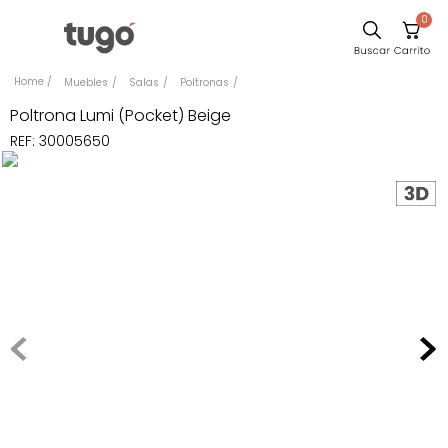
0
Sillas
Muebles
Salas
Poltronas
Comedor
Poltrona Lumi (Pocket) Beige
REF
:
30005650
Escritorio
Silla
Sofa
Cuadros
Poltrona
Cama
Mesa Centro
Mesa Noche