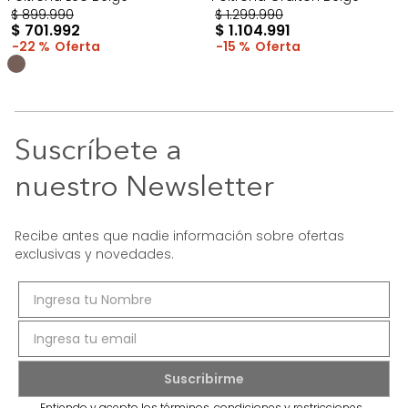
$
899
.
990
$
1
.
299
.
990
$
701
.
992
$
1
.
104
.
991
22 %
15 %
Suscríbete a
nuestro Newsletter
Recibe antes que nadie información sobre ofertas
exclusivas y novedades.
Entiendo y acepto los términos, condiciones y restricciones