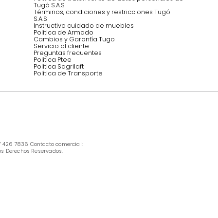
INFORMACIÓN
Ofertas vigentes
Protección al consumidor (SIC)
Términos, condiciones y restricciones para 
productos en Marketplace.
Pago con Addi, términos y condiciones.
Política de tratamiento de datos personales 
Tugó S.A.S
Términos, condiciones y restricciones Tugó 
S.A.S
Instructivo cuidado de muebles
Política de Armado
Cambios y Garantía Tugo 
Servicio al cliente
Preguntas frecuentes
Política Ptee
Política Sagrilaft
Política de Transporte