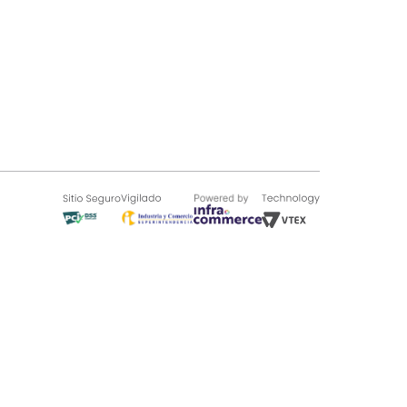
SOBRE TUGÓ
Blog
¿Quieres vender en Tugó?
Quienes Somos
de 