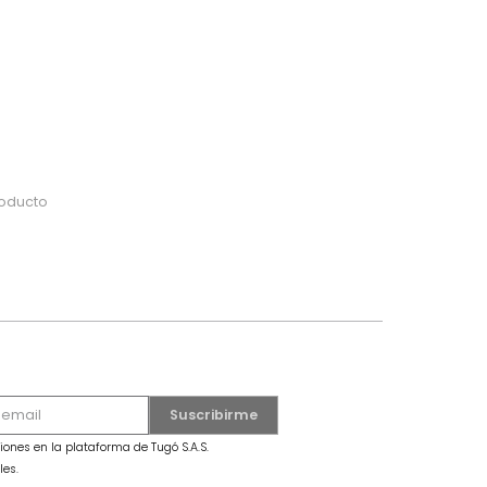
do
 o busca tu producto