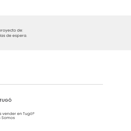
iciones y restricciones en la plataforma de Tugó S.A.S.
mis datos personales.
nstruímos tu proyecto de:
 auditorios, salas de espera.