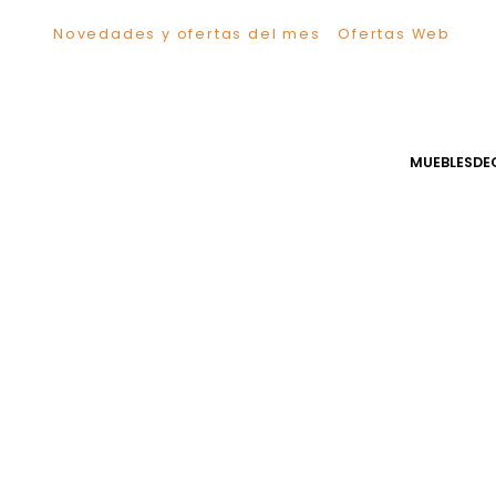
Novedades y ofertas del mes
Ofertas We
TÉRMINOS MÁS BUSCADOS
1
.
Sillas
2
.
Comedor
3
.
Escritorio
MUEB
4
.
Silla
5
.
Sofa
6
.
Cuadros
7
.
Poltrona
8
.
Cama
9
.
Mesa Centro
10
.
Mesa Noche