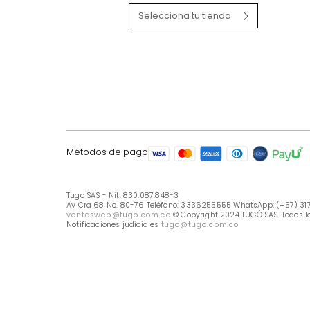
LÍNEA DE ATENCIÓN
Línea Nacional -333 6255555
Whastapp: (+57) 317 426 7836
UBICA TU TIENDA
Selecciona tu tienda
Métodos de pago