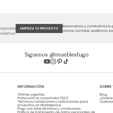
ter
Entiendo y acepto los términos, cond
Acepto, Autorizo el Tratamiento de 
ión sobre ofertas
Asesoramos y co
EMPIEZA TU PROYECTO
oficina, comidas,
Síguenos @mueblestugo