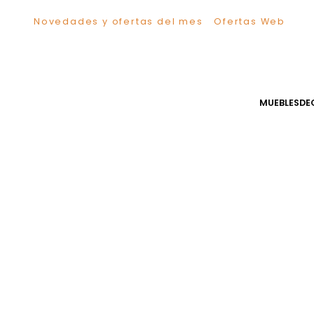
Novedades y ofertas del mes
Ofertas We
TÉRMINOS MÁS BUSCADOS
1
.
Sillas
2
.
Comedor
3
.
Silla
MUEB
4
.
Escritorio
5
.
Sofa
6
.
Cuadros
7
.
Poltrona
8
.
Cama
9
.
Mesa Centro
10
.
Mesa Noche