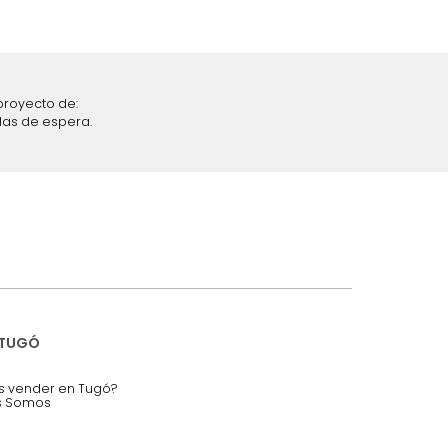
iciones y restricciones en la plataforma de Tugó S.A.S.
mis datos personales.
nstruímos tu proyecto de:
 auditorios, salas de espera.