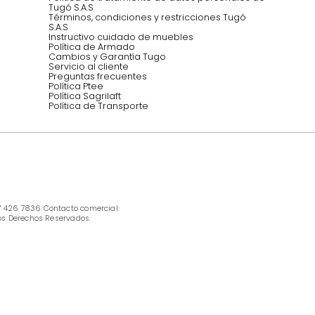
INFORMACIÓN
Ofertas vigentes
Protección al consumidor (SIC)
Términos, condiciones y restricciones para 
productos en Marketplace.
Pago con Addi, términos y condiciones.
Política de tratamiento de datos personales 
Tugó S.A.S
Términos, condiciones y restricciones Tugó 
S.A.S
Instructivo cuidado de muebles
Política de Armado
Cambios y Garantía Tugo 
Servicio al cliente
Preguntas frecuentes
Política Ptee
Política Sagrilaft
Política de Transporte