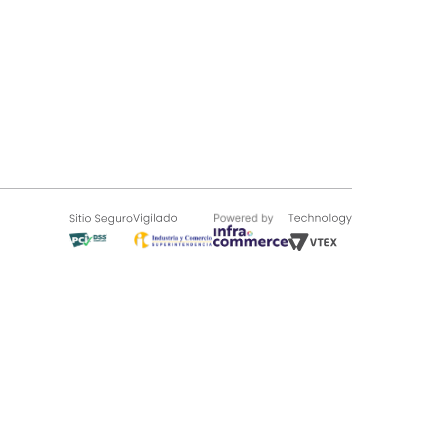
SOBRE TUGÓ
Blog
¿Quieres vender en Tugó?
Quienes Somos
de 