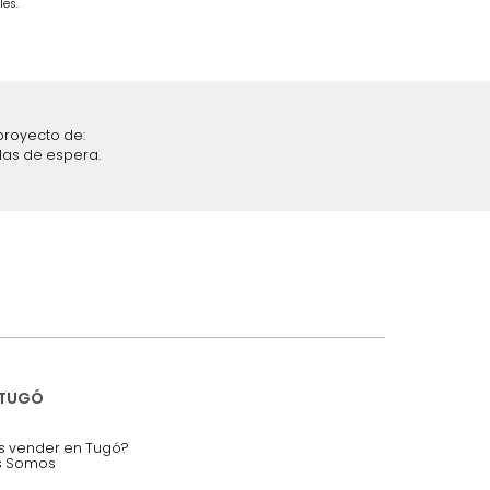
$
1
.
799
.
993
28 %
iciones y restricciones en la plataforma de Tugó S.A.S.
mis datos personales.
nstruímos tu proyecto de:
 auditorios, salas de espera.