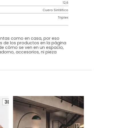
Industrial
Gris
Cuero Sintético
o
Si
m)
Alto: 77 Ancho: 65 Profundidad: 68
12,6
iz
Cuero Sintético
Triplex
rna
s que te sientas como en casa, por eso
 fotografías de los productos en la página
perspectiva de cómo se ven en un espacio,
luye ningún adorno, accesorios, ni pieza
o acompañe.