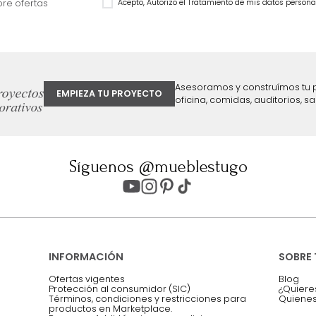
$
1
.
104
.
991
$
1
.
799
.
993
15 %
28 %
ter
Entiendo y acepto los términos, cond
Acepto, Autorizo el Tratamiento de 
ión sobre ofertas
Asesoramos y co
EMPIEZA TU PROYECTO
oficina, comidas,