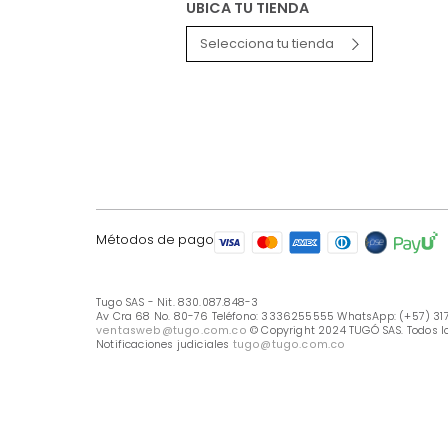
LÍNEA DE ATENCIÓN
Línea Nacional -333 6255555
Whastapp: (+57) 317 426 7836
UBICA TU TIENDA
Selecciona tu tienda