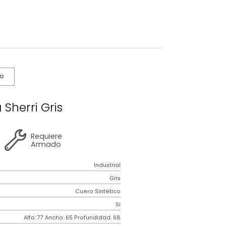
s De Cuidado
Poltrona Sherri Gris
2 años
de
Requiere
garantía
Armado