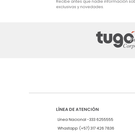
$
701
.
992
22 %
Suscríbete a
nuestro Newslet
Recibe antes que nadie informac
exclusivas y novedades.