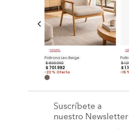
OFERTA
 Gris
Poltrona Leo Beige
$
899
.
990