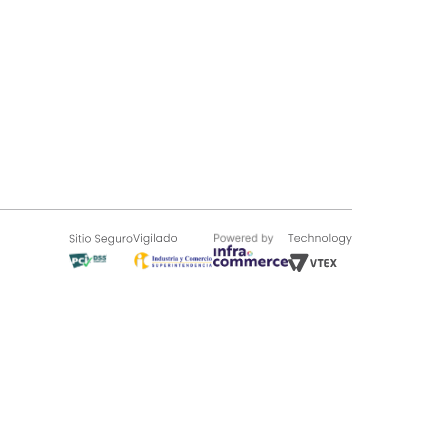
SOBRE TUGÓ
Blog
¿Quieres vender en Tugó?
Quienes Somos
de 