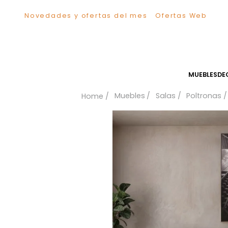
Novedades y ofertas del mes
Ofertas We
TÉRMINOS MÁS BUSCADOS
1
.
Sillas
2
.
Comedor
3
.
Escritorio
MUEB
4
.
Silla
Muebles
Salas
Polt
5
.
Sofa
6
.
Cuadros
7
.
Poltrona
8
.
Cama
9
.
Mesa Centro
10
.
Mesa Noche