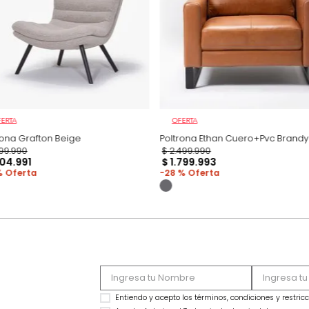
Productos recomen
OFERTA
OFERTA
Poltrona Grafton Beige
Poltrona Ethan Cue
$
1
.
299
.
990
$
2
.
499
.
990