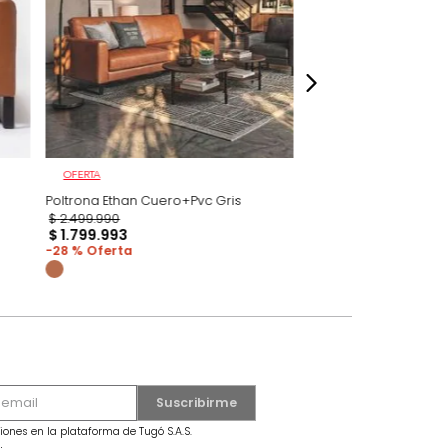
dados
OFERTA
ro+Pvc Brandy
Poltrona Ethan Cuero+Pvc Gris
$
2
.
499
.
990