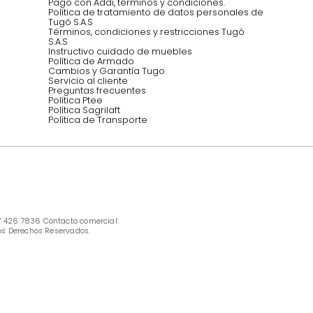
Síguenos @mueblestugo
INFORMACIÓN
Ofertas vigentes
Protección al consumidor (SIC)
Términos, condiciones y restricciones para 
productos en Marketplace.
Pago con Addi, términos y condiciones.
Política de tratamiento de datos personales 
Tugó S.A.S
Términos, condiciones y restricciones Tugó 
S.A.S
Instructivo cuidado de muebles
Política de Armado
Cambios y Garantía Tugo 
Servicio al cliente
Preguntas frecuentes