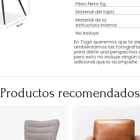
Estilo
Color
Acabado
RequiereArmad
Medidas (en c
Peso Neto Kg.
Material del tap
Material de la
estructura inte
No Incluye
En Tugó queremo
ambientamos las
para darte una 
pero esto no inc
adicional que l