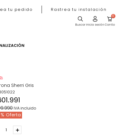
Rastrea tu pedido
Rastrea tu instala
ACIÓN
PERSONALIZACIÓN
OFERTA
Poltrona Sherri Gris
REF
:
3051022
$
601
.
991
$
699
.
990
IVA incluido
14 %