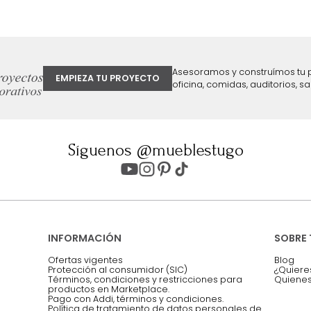
ter
Entiendo y acepto los términos, cond
Acepto, Autorizo el Tratamiento de 
ión sobre ofertas
Asesoramos y co
EMPIEZA TU PROYECTO
oficina, comidas,
Síguenos @mueblestugo