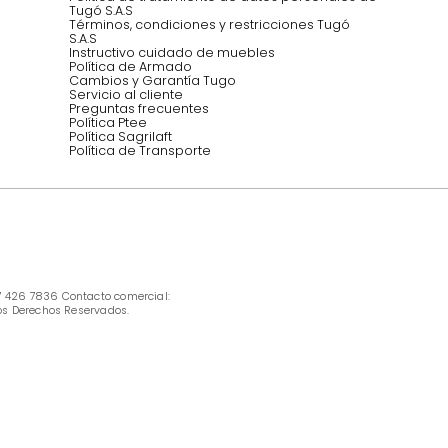
INFORMACIÓN
Ofertas vigentes
Protección al consumidor (SIC)
Términos, condiciones y restricciones para 
productos en Marketplace.
Pago con Addi, términos y condiciones.
Política de tratamiento de datos personales 
Tugó S.A.S
Términos, condiciones y restricciones Tugó 
S.A.S
Instructivo cuidado de muebles
Política de Armado
Cambios y Garantía Tugo 
Servicio al cliente
Preguntas frecuentes
Política Ptee
Política Sagrilaft
Política de Transporte