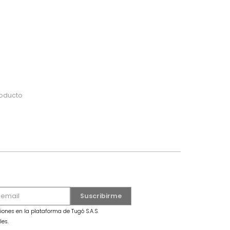
do
 o busca tu producto