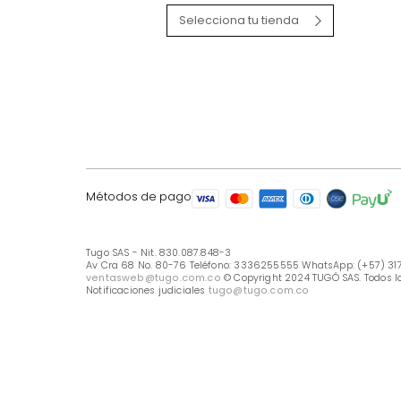
LÍNEA DE ATENCIÓN
Línea Nacional -333 6255555
Whastapp: (+57) 317 426 7836
UBICA TU TIENDA
Selecciona tu tienda
Métodos de pago