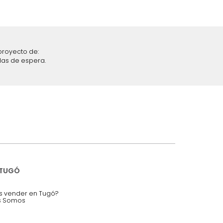
iciones y restricciones en la plataforma de Tugó S.A.S.
mis datos personales.
nstruímos tu proyecto de:
 auditorios, salas de espera.