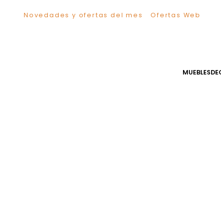
Novedades y ofertas del mes
Ofertas We
TÉRMINOS MÁS BUSCADOS
1
.
Sillas
2
.
Comedor
3
.
Escritorio
MUEB
4
.
Silla
5
.
Sofa
6
.
Cuadros
7
.
Poltrona
8
.
Cama
9
.
Mesa Centro
10
.
Mesa Noche