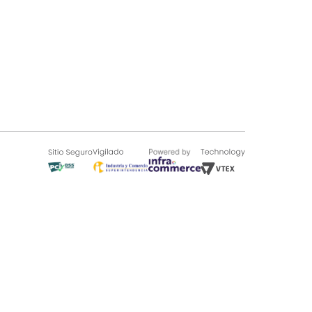
SOBRE TUGÓ
Blog
¿Quieres vender en Tugó?
Quienes Somos
de 