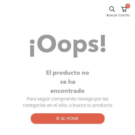
0
Sillas
¡Oops!
Comedor
Escritorio
Silla
Sofa
El producto no
Cuadros
se ha
encontrado
Poltrona
Para seguir comprando navega por las
Cama
categorías en el sitio, o busca tu producto
Mesa Centro
IR AL HOME
Mesa Noche