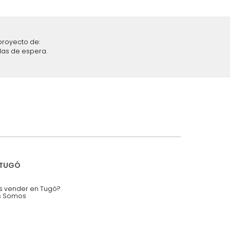
iciones y restricciones en la plataforma de Tugó S.A.S.
mis datos personales.
nstruímos tu proyecto de:
 auditorios, salas de espera.