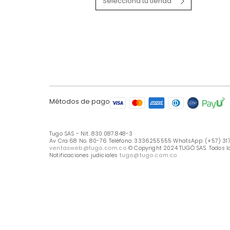
LÍNEA DE ATENCIÓN
Línea Nacional -333 6255555
Whastapp: (+57) 317 426 7836
UBICA TU TIENDA
Selecciona tu tienda