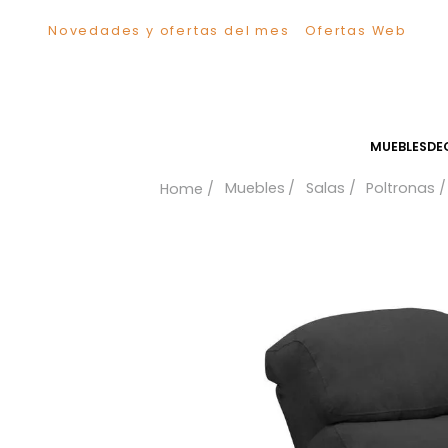
Novedades y ofertas del mes
Ofertas We
TÉRMINOS MÁS BUSCADOS
1
.
Sillas
2
.
Comedor
3
.
Escritorio
MUEB
4
.
Silla
Muebles
Salas
Polt
5
.
Sofa
6
.
Cuadros
7
.
Poltrona
8
.
Cama
9
.
Mesa Centro
10
.
Mesa Noche