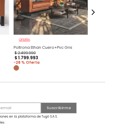
OFERTA
ro+Pvc Brandy
Poltrona Ethan Cuero+Pvc Gris
$
2
.
499
.
990
$
1
.
799
.
993
28 %