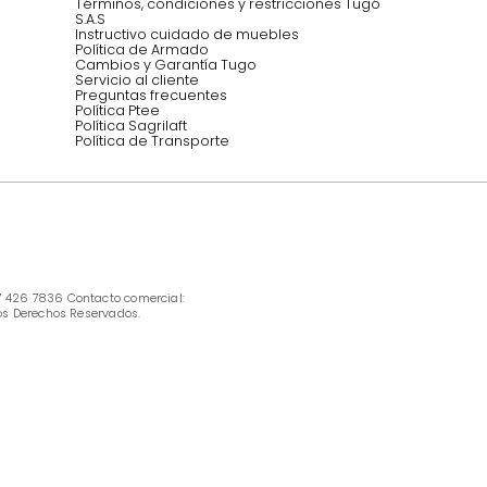
Síguenos @mueblestugo
INFORMACIÓN
Ofertas vigentes
Protección al consumidor (SIC)
Términos, condiciones y restricciones para 
productos en Marketplace.
Pago con Addi, términos y condiciones.
Política de tratamiento de datos personales 
Tugó S.A.S
Términos, condiciones y restricciones Tugó 
S.A.S
Instructivo cuidado de muebles
Política de Armado
Cambios y Garantía Tugo 
Servicio al cliente
Preguntas frecuentes
Política Ptee
Política Sagrilaft
Política de Transporte