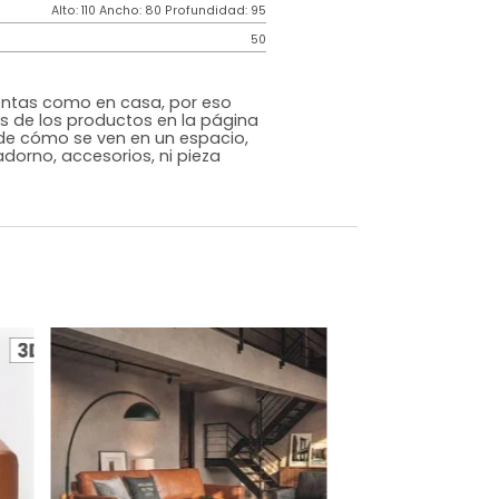
Genérico
Gris
Madera
o
Si
m)
Alto: 110 Ancho: 80 Profundidad: 95
50
s que te sientas como en casa, por eso
 fotografías de los productos en la página
perspectiva de cómo se ven en un espacio,
luye ningún adorno, accesorios, ni pieza
o acompañe.
dados