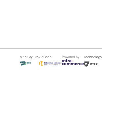
SOBRE TUGÓ
Blog
¿Quieres vender en Tugó?
Quienes Somos
de 