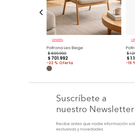
OFERTA
 Gris
Poltrona Leo Beige
$
899
.
990
$
701
.
992
22 %