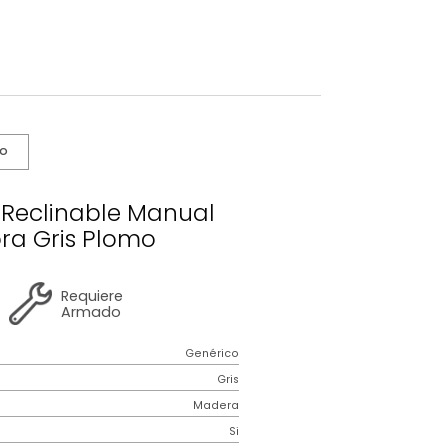
s De Cuidado
a Velara Reclinable Manual
sajeadora Gris Plomo
2 años
de
Requiere
garantía
Armado