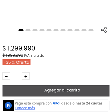
$
1
.
299
.
990
$
1
.
999
.
990
IVA incluido
35 %
－
＋
Agregar al carrito