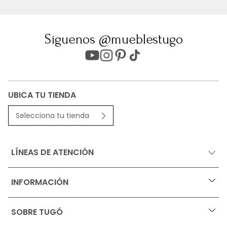
Síguenos @mueblestugo
UBICA TU TIENDA
Selecciona tu tienda
LÍNEAS DE ATENCIÓN
INFORMACIÓN
+
Ofertas vigentes
SOBRE TUGÓ
+
Protección al consumidor (SIC)