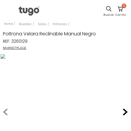
0
Sillas
Muebles
Salas
Poltronas
Comedor
Poltrona Velara Reclinable Manual Negro
REF
:
3260129
Escritorio
MARKETPLACE
Silla
Sofa
Cuadros
Poltrona
Cama
Mesa Centro
Mesa Noche