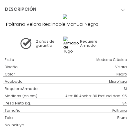
DESCRIPCIÓN
Poltrona Velara Reclinable Manual Negro
2 años
de
Requiere
garantía
Armado
Estilo
Moderno Clásico
Diseño
Velara
Color
Negro
Acabado
Microfibra
RequiereArmado
Si
Medidas (en cm)
Alto: 110 Ancho: 80 Profundidad: 95
Peso Neto Kg.
34
Tamaño
Poltrona
Tela
Brum
No Incluye