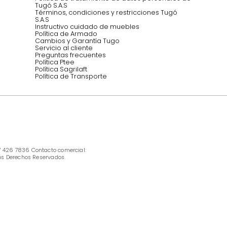
INFORMACIÓN
Ofertas vigentes
Protección al consumidor (SIC)
Términos, condiciones y restricciones para 
productos en Marketplace.
Pago con Addi, términos y condiciones.
Política de tratamiento de datos personales 
Tugó S.A.S
Términos, condiciones y restricciones Tugó 
S.A.S
Instructivo cuidado de muebles
Política de Armado
Cambios y Garantía Tugo 
Servicio al cliente
Preguntas frecuentes
Política Ptee
Política Sagrilaft
Política de Transporte