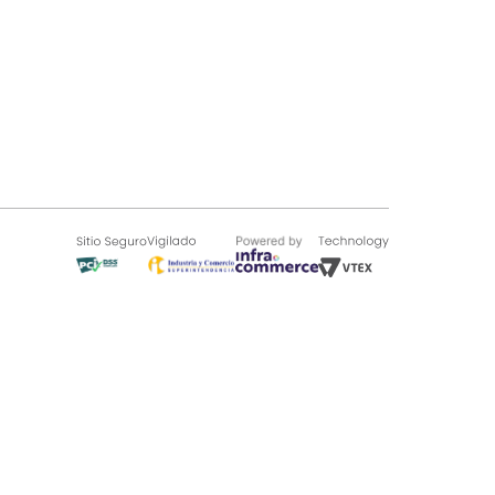
SOBRE TUGÓ
Blog
¿Quieres vender en Tugó?
Quienes Somos
de 