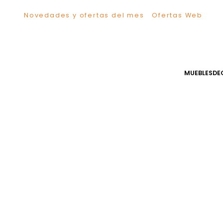
Novedades y ofertas del mes
Ofertas We
TÉRMINOS MÁS BUSCADOS
1
.
Sillas
2
.
Comedor
3
.
Escritorio
MUEB
4
.
Silla
5
.
Sofa
6
.
Cuadros
7
.
Poltrona
8
.
Cama
9
.
Mesa Centro
10
.
Mesa Noche