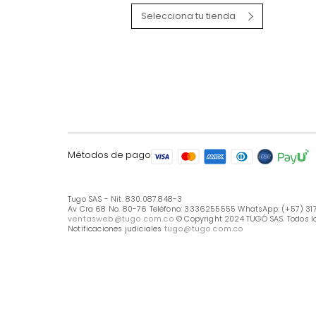
LÍNEA DE ATENCIÓN
Línea Nacional -333 6255555
Whastapp: (+57) 317 426 7836
UBICA TU TIENDA
Selecciona tu tienda
Métodos de pago