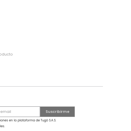
do
 o busca tu producto