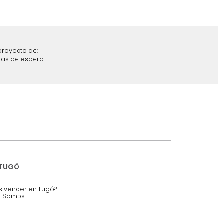
iciones y restricciones en la plataforma de Tugó S.A.S.
mis datos personales.
nstruímos tu proyecto de:
 auditorios, salas de espera.