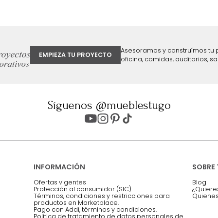
ter
Entiendo y acepto los términos, cond
Acepto, Autorizo el Tratamiento de 
ión sobre ofertas
Asesoramos y co
EMPIEZA TU PROYECTO
oficina, comidas,
Síguenos @mueblestugo