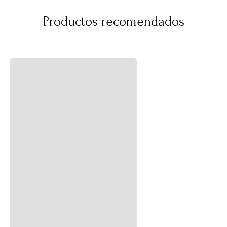
Productos recomendados
Porta Algodón Belly Fresh
Porta Algodón Belly Fresh
Verde
$
29
.
990
$
9990
$
29
.
990
67 %
$
9990
67 %
Suscríbete a
nuestro Newsletter
Recibe antes que nadie información sobre ofertas
exclusivas y novedades.