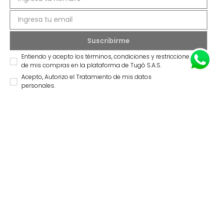
Síguenos @mueblestugo
UBICA TU TIENDA
Selecciona tu tienda
LÍNEAS DE ATENCIÓN
INFORMACIÓN
+
Ofertas vigentes
SOBRE TUGÓ
+
Protección al consumidor (SIC)
Términos, condiciones y restricciones para productos 
en Marketplace.
Blog
Pago con Addi, términos y condiciones.
Test de estilos
Política de tratamiento de datos personales de Tugó 