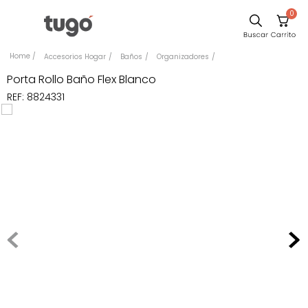
0
Sillas
Accesorios Hogar
Baños
Organizadores
Comedor
Porta Rollo Baño Flex Blanco
REF
:
8824331
Escritorio
Silla
Sofa
Cuadros
Poltrona
Cama
Mesa Centro
Mesa Noche