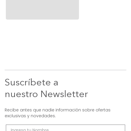
Entiendo y acepto los términos, condiciones y restricciones
de mis compras en la plataforma de Tugó S.A.S.
Acepto, Autorizo el Tratamiento de mis datos
personales.
EMPIEZA TU PROYECTO
Asesoramos y construímos tu proyecto de:
oficina, comidas, auditorios, salas de espera.