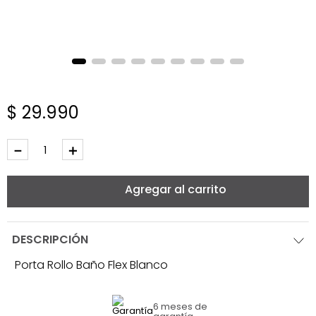
$
29
.
990
－
＋
Agregar al carrito
DESCRIPCIÓN
Porta Rollo Baño Flex Blanco
6 meses
de