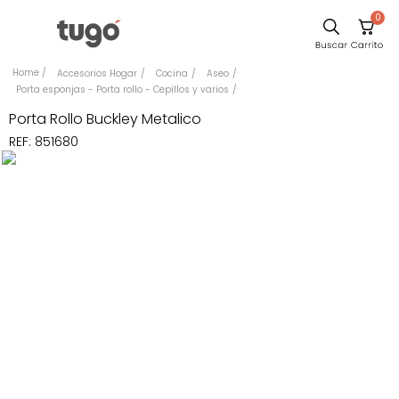
0
Sillas
Accesorios Hogar
Cocina
Aseo
Porta esponjas - Porta rollo - Cepillos y varios
Comedor
Porta Rollo Buckley Metalico
Escritorio
REF
:
851680
Silla
Sofa
Cuadros
Poltrona
Cama
Mesa Centro
Mesa Noche