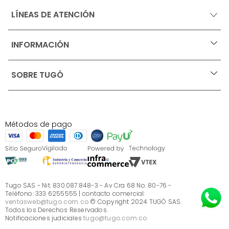
LÍNEAS DE ATENCIÓN
INFORMACIÓN
+
Ofertas vigentes
SOBRE TUGÓ
+
Protección al consumidor (SIC)
Términos, condiciones y restricciones para productos 
en Marketplace.
Blog
Pago con Addi, términos y condiciones.
Test de estilos
Política de tratamiento de datos personales de Tugó 
¿Quieres vender en Tugó?
S.A.S
Métodos de pago
Términos, condiciones y restricciones Tugó S.A.S
Instructivo cuidado de muebles
Sé parte de Tugó
¿Quiénes somos?
Servicio al cliente
Preguntas frecuentes
Tugo SAS - Nit. 830.087.848-3 - Av Cra 68 No. 80-76 -
Teléfono: 333 6255555 | contacto comercial:
ventasweb@tugo.com.co
© Copyright 2024 TUGÓ SAS.
Todos los Derechos Reservados.
Notificaciones judiciales
tugo@tugo.com.co