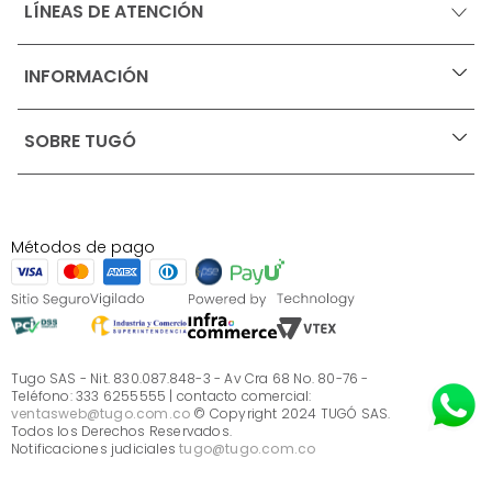
LÍNEAS DE ATENCIÓN
INFORMACIÓN
+
Ofertas vigentes
SOBRE TUGÓ
+
Protección al consumidor (SIC)
Términos, condiciones y restricciones para productos 
en Marketplace.
Blog
Pago con Addi, términos y condiciones.
Test de estilos
Política de tratamiento de datos personales de Tugó 
¿Quieres vender en Tugó?
S.A.S
Métodos de pago
Términos, condiciones y restricciones Tugó S.A.S
Instructivo cuidado de muebles
Sé parte de Tugó
¿Quiénes somos?
Servicio al cliente
Preguntas frecuentes
Tugo SAS - Nit. 830.087.848-3 - Av Cra 68 No. 80-76 -
Teléfono: 333 6255555 | contacto comercial:
ventasweb@tugo.com.co
© Copyright 2024 TUGÓ SAS.
Todos los Derechos Reservados.
Notificaciones judiciales
tugo@tugo.com.co