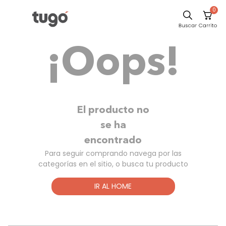
0
Sillas
¡Oops!
Comedor
Escritorio
Silla
Sofa
El producto no
Cuadros
se ha
encontrado
Poltrona
Para seguir comprando navega por las
Cama
categorías en el sitio, o busca tu producto
Mesa Centro
IR AL HOME
Mesa Noche