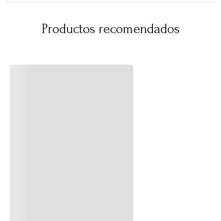
Productos recomendados
Portavelas Oslo Negro
Pebetero Georgia Blanco
$
79
.
990
$
39
.
990
$
49
.
990
$
24
.
990
38 %
38 %