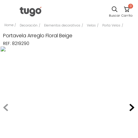
0
Comedor
Decoración
Elementos decorativos
Velas
Porta Velas
Escritorio
Portavela Arreglo Floral Beige
REF
:
8219290
Sillas
Silla
Sofa
Cuadros
Poltrona
Cama
Mesa Centro
Mesa Noche