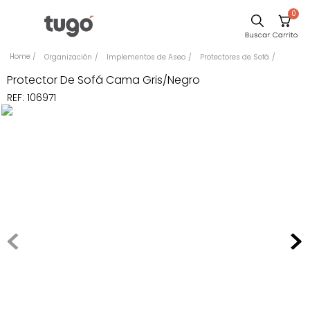
0
Comedor
Organización
Implementos de Aseo
Protectores de Sofá
Sillas
Protector De Sofá Cama Gris/Negro
REF
:
106971
Escritorio
Silla
Sofa
Poltrona
Cuadros
Cama
Mesa Centro
Mesa Noche