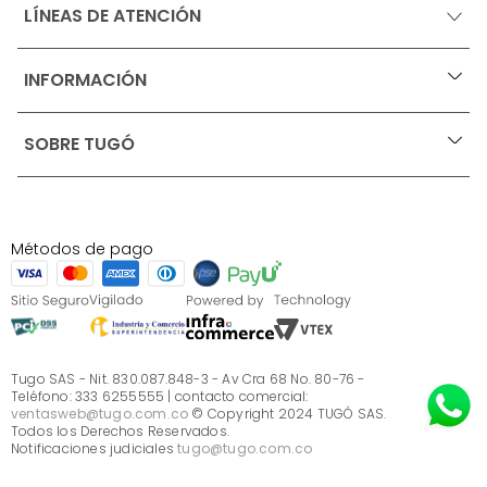
LÍNEAS DE ATENCIÓN
INFORMACIÓN
+
Ofertas vigentes
SOBRE TUGÓ
+
Protección al consumidor (SIC)
Términos, condiciones y restricciones para productos 
en Marketplace.
Blog
Pago con Addi, términos y condiciones.
Test de estilos
Política de tratamiento de datos personales de Tugó 
¿Quieres vender en Tugó?
S.A.S
Métodos de pago
Términos, condiciones y restricciones Tugó S.A.S
Instructivo cuidado de muebles
Sé parte de Tugó
¿Quiénes somos?
Servicio al cliente
Preguntas frecuentes
Tugo SAS - Nit. 830.087.848-3 - Av Cra 68 No. 80-76 -
Teléfono: 333 6255555 | contacto comercial:
ventasweb@tugo.com.co
© Copyright 2024 TUGÓ SAS.
Todos los Derechos Reservados.
Notificaciones judiciales
tugo@tugo.com.co