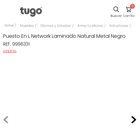
0
Sillas
Muebles
Oficinas y Estudios
Arma tu oficina
Estructuras
Comedor
Puesto En L Network Laminado Natural Metal Negro
REF
:
9996331
Escritorio
OFERTA
Silla
Sofa
Cuadros
Poltrona
Cama
Mesa Centro
Mesa Noche