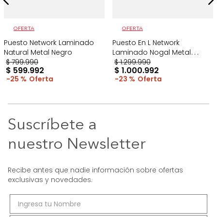
OFERTA
OFERTA
Puesto Network Laminado
Puesto En L Network
Natural Metal Negro
Laminado Nogal Metal
$
799
.
990
Negro
$
1
.
299
.
990
$
599
.
992
$
1
.
000
.
992
25 %
23 %
Suscríbete a
nuestro Newsletter
Recibe antes que nadie información sobre ofertas
exclusivas y novedades.