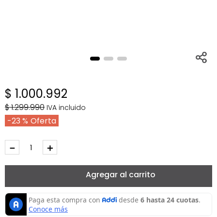
$
1
.
000
.
992
$
1
.
299
.
990
IVA incluido
23 %
－
＋
Agregar al carrito