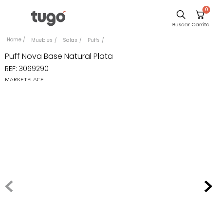
0
Sillas
Muebles
Salas
Puffs
Comedor
Puff Nova Base Natural Plata
REF
:
3069290
Escritorio
MARKETPLACE
Silla
Sofa
Cuadros
Poltrona
Cama
Mesa Centro
Mesa Noche