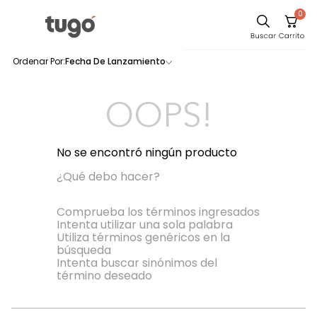
0
Comedor
Fecha De Lanzamiento
0
productos
Escritorio
Sillas
OOPS!
Silla
Sofa
No se encontró ningún producto
Cuadros
¿Qué debo hacer?
Poltrona
Comprueba los términos ingresados
Intenta utilizar una sola palabra
Cama
Utiliza términos genéricos en la
búsqueda
Mesa Centro
Intenta buscar sinónimos del
Mesa Noche
término deseado