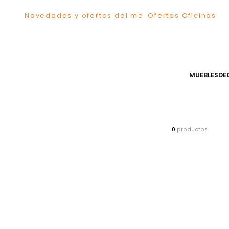
Novedades y ofertas del mes
Ofertas Ofici
TÉRMINOS MÁS BUSCADOS
1
.
Comedor
2
.
Sillas
3
.
Escritorio
MUEB
4
.
Silla
5
.
Sofa
6
.
Poltrona
7
.
Cuadros
0
producto
8
.
Cama
9
.
Mesa Centro
10
.
Mesa Noche