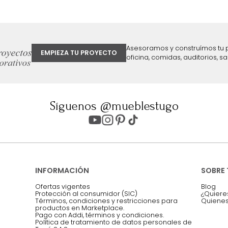
ter
Entiendo y acepto los términos, cond
Acepto, Autorizo el Tratamiento de 
ión sobre ofertas
Asesoramos y co
EMPIEZA TU PROYECTO
oficina, comidas,
Síguenos @mueblestugo