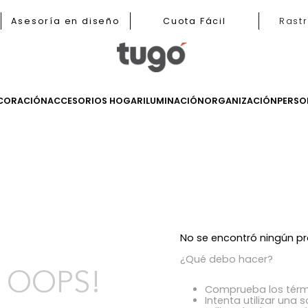
nas
Asesoría en diseño
Cuota Fácil
LES
DECORACIÓN
ACCESORIOS HOGAR
ILUMINACIÓN
ORGANIZ
s
No se encont
¿Qué debo h