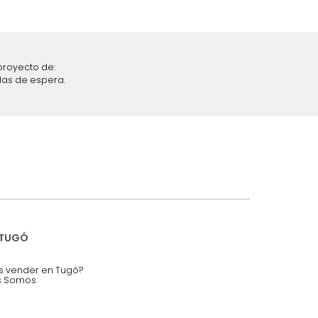
iciones y restricciones en la plataforma de Tugó S.A.S.
mis datos personales.
nstruímos tu proyecto de:
 auditorios, salas de espera.