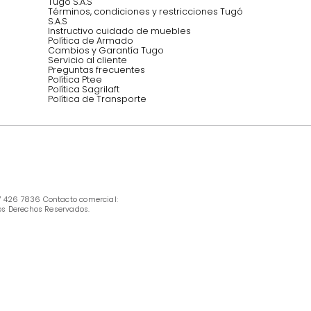
INFORMACIÓN
Ofertas vigentes
Protección al consumidor (SIC)
Términos, condiciones y restricciones para 
productos en Marketplace.
Pago con Addi, términos y condiciones.
Política de tratamiento de datos personales 
Tugó S.A.S
Términos, condiciones y restricciones Tugó 
S.A.S
Instructivo cuidado de muebles
Política de Armado
Cambios y Garantía Tugo 
Servicio al cliente
Preguntas frecuentes
Política Ptee
Política Sagrilaft
Política de Transporte