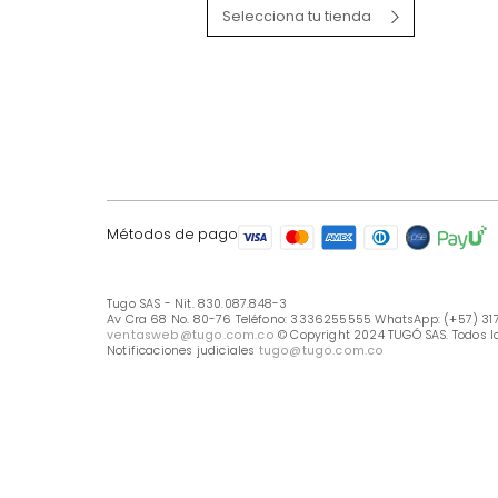
LÍNEA DE ATENCIÓN
Línea Nacional -333 6255555
Whastapp: (+57) 317 426 7836
UBICA TU TIENDA
Selecciona tu tienda
Métodos de pago