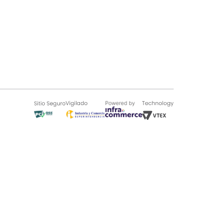
SOBRE TUGÓ
Blog
¿Quieres vender en Tugó?
Quienes Somos
de 