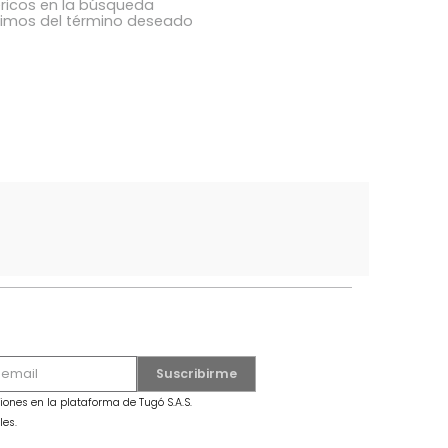
ba los términos ingresados
utilizar una sola palabra
términos genéricos en la búsqueda
 buscar sinónimos del término deseado