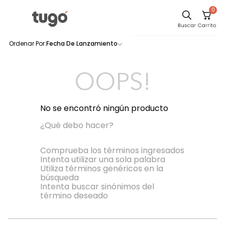
0
Sillas
Fecha De Lanzamiento
0
productos
Comedor
Escritorio
OOPS!
Silla
Sofa
No se encontró ningún producto
Cuadros
¿Qué debo hacer?
Poltrona
Comprueba los términos ingresados
Intenta utilizar una sola palabra
Cama
Utiliza términos genéricos en la
búsqueda
Mesa Centro
Intenta buscar sinónimos del
Mesa Noche
término deseado