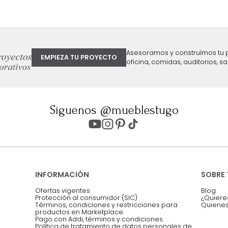
ter
Entiendo y acepto los términos, cond
Acepto, Autorizo el Tratamiento de 
ión sobre ofertas
Asesoramos y co
EMPIEZA TU PROYECTO
oficina, comidas,
Síguenos @mueblestugo