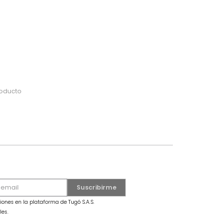
do
 o busca tu producto