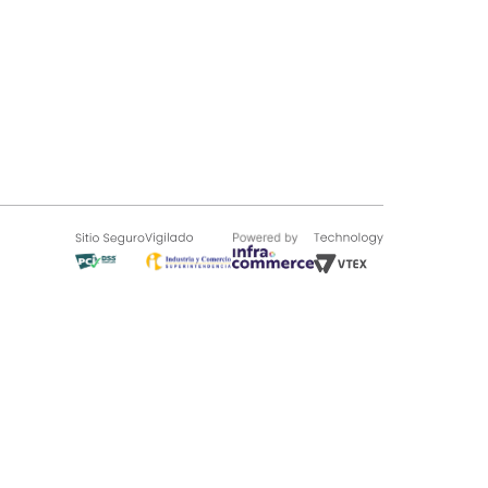
SOBRE TUGÓ
Blog
¿Quieres vender en Tugó?
Quienes Somos
de 