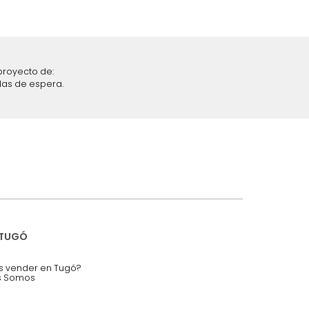
iciones y restricciones en la plataforma de Tugó S.A.S.
mis datos personales.
nstruímos tu proyecto de:
 auditorios, salas de espera.