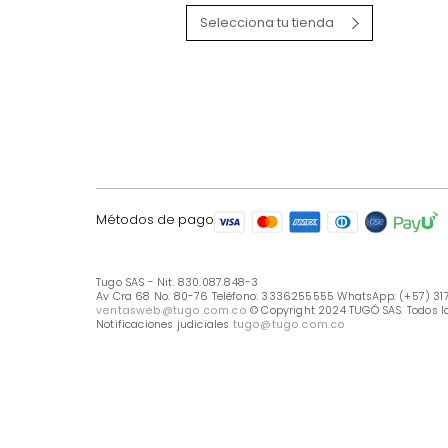
LÍNEA DE ATENCIÓN
Línea Nacional -333 6255555
Whastapp: (+57) 317 426 7836
UBICA TU TIENDA
Selecciona tu tienda
Métodos de pago