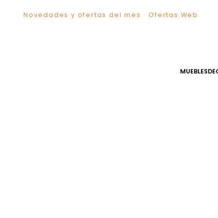
Novedades y ofertas del mes
Ofertas We
TÉRMINOS MÁS BUSCADOS
1
.
Sillas
2
.
Comedor
3
.
Escritorio
MUEB
4
.
Silla
5
.
Sofa
6
.
Cuadros
7
.
Poltrona
8
.
Cama
9
.
Mesa Centro
10
.
Mesa Noche