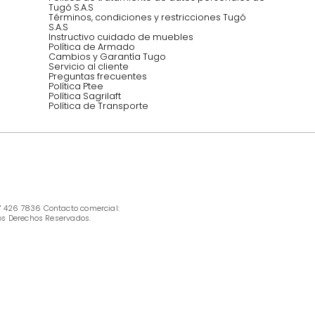
INFORMACIÓN
Ofertas vigentes
Protección al consumidor (SIC)
Términos, condiciones y restricciones para 
productos en Marketplace.
Pago con Addi, términos y condiciones.
Política de tratamiento de datos personales 
Tugó S.A.S
Términos, condiciones y restricciones Tugó 
S.A.S
Instructivo cuidado de muebles
Política de Armado
Cambios y Garantía Tugo 
Servicio al cliente
Preguntas frecuentes
Política Ptee
Política Sagrilaft
Política de Transporte